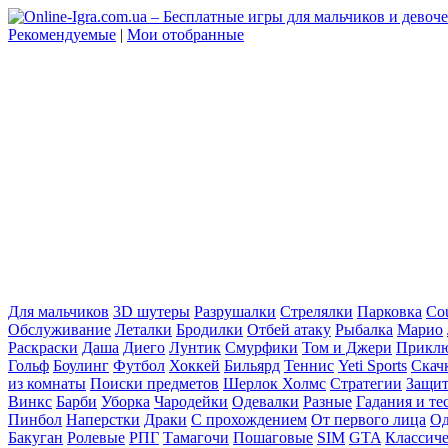
Рекомендуемые
|
Мои отобранные
Для мальчиков
3D шутеры
Разрушалки
Стрелялки
Парковка
Cou
Обслуживание
Леталки
Бродилки
Отбей атаку
Рыбалка
Марио
Раскраски
Даша
Диего
Лунтик
Смурфики
Том и Джери
Прикл
Гольф
Боулинг
Футбол
Хоккей
Бильярд
Теннис
Yeti Sports
Скач
из комнаты
Поиски предметов
Шерлок Холмс
Стратегии
Защит
Винкс
Барби
Уборка
Чародейки
Одевалки
Разные
Гадания и те
Пинбол
Наперстки
Драки
С прохождением
От первого лица
Од
Бакуган
Ролевые
РПГ
Тамагочи
Пошаговые
SIM
GTA
Классич