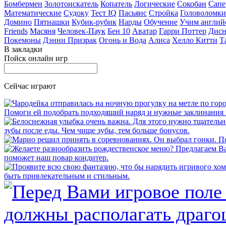
Бомбермен
Золотоискатель
Копатель
Логические
Сокобан
Сапе
Математические
Судоку
Тест IQ
Пасьянс
Стройка
Головоломки
Домино
Пятнашки
Кубик-рубик
Нарды
Обучение
Учим англий
Friends
Масяня
Человек-Паук
Бен 10
Аватар
Гарри Поттер
Дисн
Покемоны
Дэнни Призрак
Огонь и Вода
Алиса
Хелло Китти
Т
В закладки
Пойск онлайн игр
Сейчас играют