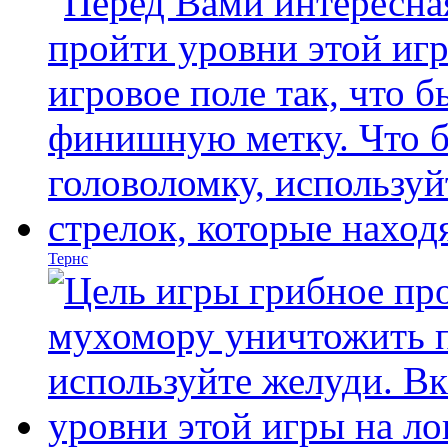
Тернс