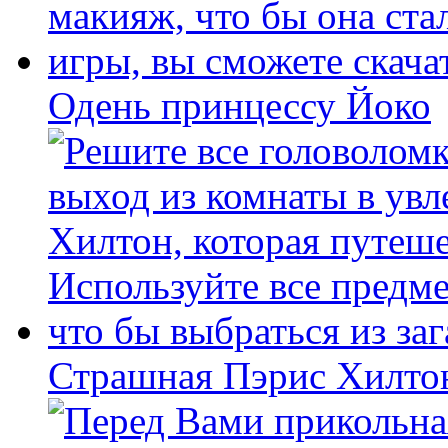
Одень принцессу Йоко
Страшная Пэрис Хилто