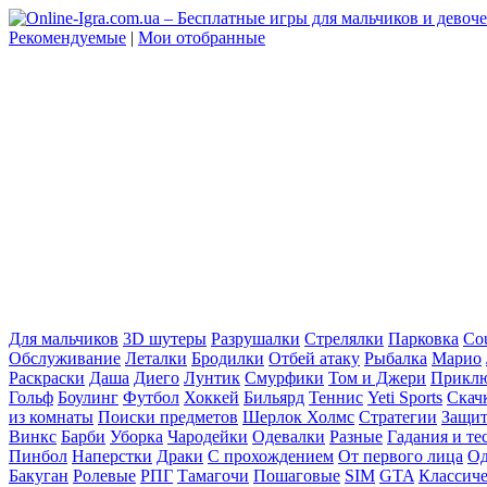
Рекомендуемые
|
Мои отобранные
Для мальчиков
3D шутеры
Разрушалки
Стрелялки
Парковка
Cou
Обслуживание
Леталки
Бродилки
Отбей атаку
Рыбалка
Марио
Раскраски
Даша
Диего
Лунтик
Смурфики
Том и Джери
Прикл
Гольф
Боулинг
Футбол
Хоккей
Бильярд
Теннис
Yeti Sports
Скач
из комнаты
Поиски предметов
Шерлок Холмс
Стратегии
Защит
Винкс
Барби
Уборка
Чародейки
Одевалки
Разные
Гадания и те
Пинбол
Наперстки
Драки
С прохождением
От первого лица
Од
Бакуган
Ролевые
РПГ
Тамагочи
Пошаговые
SIM
GTA
Классич