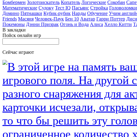
Бомбермен
Золотоискатель
Копатель
Логические
Сокобан
Сапе
Математические
Судоку
Тест IQ
Пасьянс
Стройка
Головоломки
Домино
Пятнашки
Кубик-рубик
Нарды
Обучение
Учим англий
Friends
Масяня
Человек-Паук
Бен 10
Аватар
Гарри Поттер
Дисн
Покемоны
Дэнни Призрак
Огонь и Вода
Алиса
Хелло Китти
Т
В закладки
Пойск онлайн игр
Сейчас играют