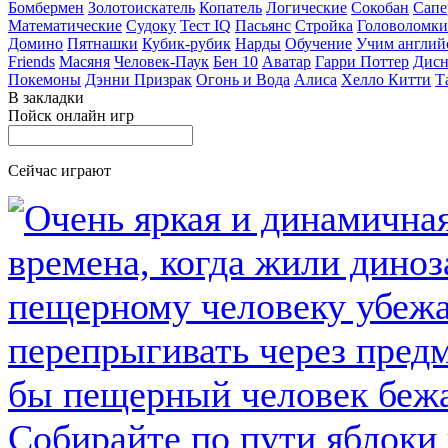
Бомбермен
Золотоискатель
Копатель
Логические
Сокобан
Сапе
Математические
Судоку
Тест IQ
Пасьянс
Стройка
Головоломки
Домино
Пятнашки
Кубик-рубик
Нарды
Обучение
Учим англий
Friends
Масяня
Человек-Паук
Бен 10
Аватар
Гарри Поттер
Дисн
Покемоны
Дэнни Призрак
Огонь и Вода
Алиса
Хелло Китти
Т
В закладки
Пойск онлайн игр
Сейчас играют