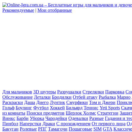
Рекомендуемые
|
Мои отобранные
Для мальчиков
3D шутеры
Разрушалки
Стрелялки
Парковка
Cou
Обслуживание
Леталки
Бродилки
Отбей атаку
Рыбалка
Марио
Раскраски
Даша
Диего
Лунтик
Смурфики
Том и Джери
Прикл
Гольф
Боулинг
Футбол
Хоккей
Бильярд
Теннис
Yeti Sports
Скач
из комнаты
Поиски предметов
Шерлок Холмс
Стратегии
Защит
Винкс
Барби
Уборка
Чародейки
Одевалки
Разные
Гадания и те
Пинбол
Наперстки
Драки
С прохождением
От первого лица
Од
Бакуган
Ролевые
РПГ
Тамагочи
Пошаговые
SIM
GTA
Классич