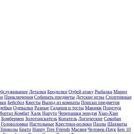
бслуживание
Леталки
Бродилки
Отбей атаку
Рыбалка
Марио
ри
Приключения
Собирать предметы
Детские игры
Спортивные
нки
Бейсбол
Квесты
Выход из комнаты
Поиски предметов
дейки
Одевалки
Разные
Гадания и тесты
Макияж
Поцелуи
Мортал Комбат
Халк
Наруто
Черепашки ниндзя
Xiao-Xiao
Бомбермен
Золотоискатель
Копатель
Логические
Сокобан
Головоломки
Настольные
Крестики-нолики
Пазлы
Шахматы
Приколы
Братц
Happy Tree Friends
Масяня
Человек-Паук
Бен 10