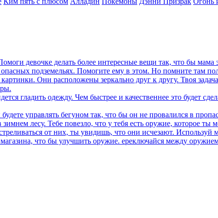
е
Ким пять с плюсом
Алладин
Покемоны
Дэнни Призрак
Огонь 