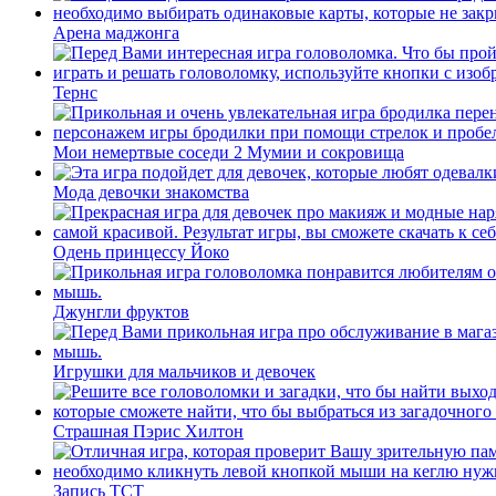
Арена маджонга
Тернс
Мои немертвые соседи 2 Мумии и сокровища
Мода девочки знакомства
Одень принцессу Йоко
Джунгли фруктов
Игрушки для мальчиков и девочек
Страшная Пэрис Хилтон
Запись ТСТ