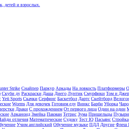
nter Strike
Снайпер
Паркур
Аркады
На ловкость
Платформеры
О
б
Скуби ду
Раскраски
Даша
Диего
Лунтик
Смурфики
Том и Дже
с
Yeti Sports
Скачки
Серфинг
Баскетбол
Дартс
Скейтборд
Велого
еские
Worms
Для девочек
Готовим еду
Винкс
Барби
Уборка
Чаро
перстки
Драки
С прохождением
От первого лица
Один на один
еские
Арканоид
Змейка
Пакман
Тетрис
Зума
Пришельцы
Пузыри
Найди отличия
Математические
Судоку
Тест IQ
Пасьянс
Стройка
бучение
Учим английский
Обучение музыке
ПДД
Другие
Флеш 