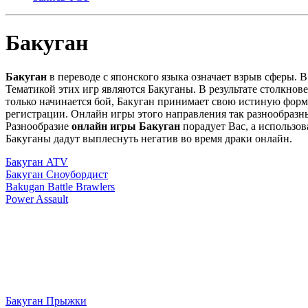
Бакуган
Бакуган
в переводе с японского языка означает взрыв сферы. 
Тематикой этих игр являются Бакуганы. В результате столкнов
только начинается бой, Бакуган принимает свою истиную форм
регистрации. Онлайн игры этого направления так разнообразны
Разнообразие
онлайн игры Бакуган
порадует Вас, а использов
Бакуганы дадут выплеснуть негатив во время драки онлайн.
Бакуган ATV
Бакуган Сноубордист
Bakugan Battle Brawlers
Power Assault
Бакуган Прыжки