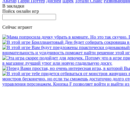
Аватар
Гарри Поттер
Дисней
Шрек
Тотали Спайс
Развивающи
В закладки
Пойск онлайн игр
Сейчас играют