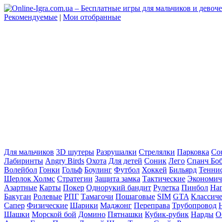
Рекомендуемые
|
Мои отобранные
Для мальчиков
3D шутеры
Разрушалки
Стрелялки
Парковка
Cou
Лабиринты
Angry Birds
Охота
Для детей
Соник
Лего
Спанч Бо
Волейбол
Гонки
Гольф
Боулинг
Футбол
Хоккей
Бильярд
Тенни
Шерлок Холмс
Стратегии
Защита замка
Тактические
Экономич
Азартные
Карты
Покер
Однорукий бандит
Рулетка
Пинбол
На
Бакуган
Ролевые
РПГ
Тамагочи
Пошаговые
SIM
GTA
Классич
Сапер
Физические
Шарики
Маджонг
Переправа
Трубопровод
Шашки
Морской бой
Домино
Пятнашки
Кубик-рубик
Нарды
О