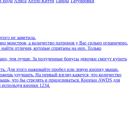
и Вода
Алиса
Хелло Китти
Танцы
Татуировки