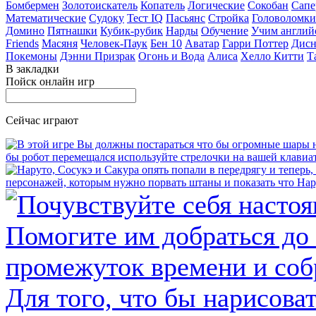
Бомбермен
Золотоискатель
Копатель
Логические
Сокобан
Сапе
Математические
Судоку
Тест IQ
Пасьянс
Стройка
Головоломки
Домино
Пятнашки
Кубик-рубик
Нарды
Обучение
Учим англий
Friends
Масяня
Человек-Паук
Бен 10
Аватар
Гарри Поттер
Дисн
Покемоны
Дэнни Призрак
Огонь и Вода
Алиса
Хелло Китти
Т
В закладки
Пойск онлайн игр
Сейчас играют