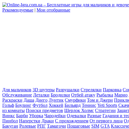
Рекомендуемые
|
Мои отобранные
Для мальчиков
3D шутеры
Разрушалки
Стрелялки
Парковка
Cou
Обслуживание
Леталки
Бродилки
Отбей атаку
Рыбалка
Марио
Раскраски
Даша
Диего
Лунтик
Смурфики
Том и Джери
Прикл
Гольф
Боулинг
Футбол
Хоккей
Бильярд
Теннис
Yeti Sports
Скач
из комнаты
Поиски предметов
Шерлок Холмс
Стратегии
Защит
Винкс
Барби
Уборка
Чародейки
Одевалки
Разные
Гадания и те
Пинбол
Наперстки
Драки
С прохождением
От первого лица
Од
Бакуган
Ролевые
РПГ
Тамагочи
Пошаговые
SIM
GTA
Классич