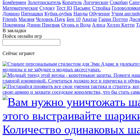
Бомбермен
Золотоискатель
Копатель
Логические
Сокобан
Сапе
Математические
Судоку
Тест IQ
Пасьянс
Стройка
Головоломки
Домино
Пятнашки
Кубик-рубик
Нарды
Обучение
Учим англий
Friends
Масяня
Человек-Паук
Бен 10
Аватар
Гарри Поттер
Дисн
Покемоны
Дэнни Призрак
Огонь и Вода
Алиса
Хелло Китти
Т
В закладки
Пойск онлайн игр
Сейчас играют