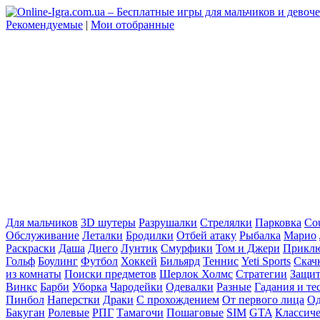
Рекомендуемые
|
Мои отобранные
Для мальчиков
3D шутеры
Разрушалки
Стрелялки
Парковка
Cou
Обслуживание
Леталки
Бродилки
Отбей атаку
Рыбалка
Марио
Раскраски
Даша
Диего
Лунтик
Смурфики
Том и Джери
Прикл
Гольф
Боулинг
Футбол
Хоккей
Бильярд
Теннис
Yeti Sports
Скач
из комнаты
Поиски предметов
Шерлок Холмс
Стратегии
Защит
Винкс
Барби
Уборка
Чародейки
Одевалки
Разные
Гадания и те
Пинбол
Наперстки
Драки
С прохождением
От первого лица
Од
Бакуган
Ролевые
РПГ
Тамагочи
Пошаговые
SIM
GTA
Классич