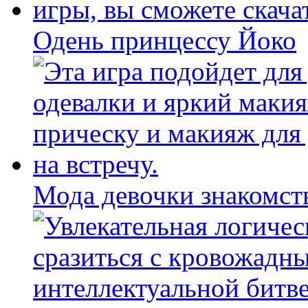
Одень принцессу Йоко
Мода девочки знакомст