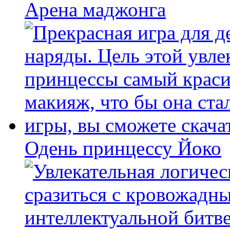
Арена маджонга
Одень принцессу Йоко