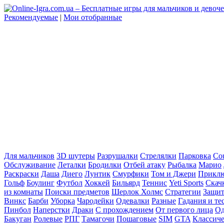
Рекомендуемые
|
Мои отобранные
Для мальчиков
3D шутеры
Разрушалки
Стрелялки
Парковка
Cou
Обслуживание
Леталки
Бродилки
Отбей атаку
Рыбалка
Марио
Раскраски
Даша
Диего
Лунтик
Смурфики
Том и Джери
Прикл
Гольф
Боулинг
Футбол
Хоккей
Бильярд
Теннис
Yeti Sports
Скач
из комнаты
Поиски предметов
Шерлок Холмс
Стратегии
Защит
Винкс
Барби
Уборка
Чародейки
Одевалки
Разные
Гадания и те
Пинбол
Наперстки
Драки
С прохождением
От первого лица
Од
Бакуган
Ролевые
РПГ
Тамагочи
Пошаговые
SIM
GTA
Классич