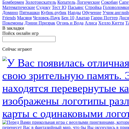
Бомбермен
Золотоискатель
Копатель
Логические
Сокобан
Сапе
Математические
Судоку
Тест IQ
Пасьянс
Стройка
Головоломки
Домино
Пятнашки
Кубик-рубик
Нарды
Обучение
Учим англий
Friends
Масяня
Человек-Паук
Бен 10
Аватар
Гарри Поттер
Дисн
Покемоны
Дэнни Призрак
Огонь и Вода
Алиса
Хелло Китти
Т
В закладки
Пойск онлайн игр
Сейчас играют