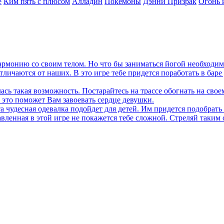
е
Ким пять с плюсом
Алладин
Покемоны
Дэнни Призрак
Огонь 