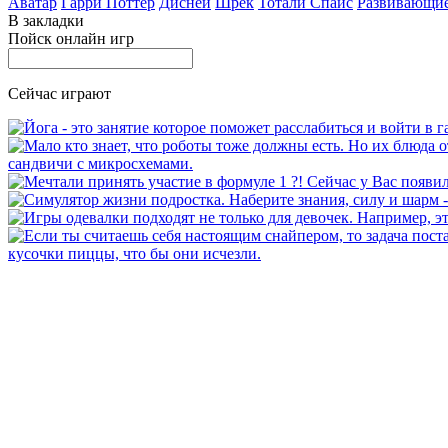
Аватар
Гарри Поттер
Дисней
Шрек
Тотали Спайс
Развивающи
В закладки
Пойск онлайн игр
Сейчас играют