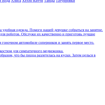
и Вода
Алиса
Хелло Китти
Танцы
Татуировки