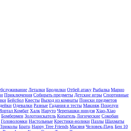
бслуживание
Леталки
Бродилки
Отбей атаку
Рыбалка
Марио
ри
Приключения
Собирать предметы
Детские игры
Спортивные
нки
Бейсбол
Квесты
Выход из комнаты
Поиски предметов
дейки
Одевалки
Разные
Гадания и тесты
Макияж
Поцелуи
Мортал Комбат
Халк
Наруто
Черепашки ниндзя
Xiao-Xiao
Бомбермен
Золотоискатель
Копатель
Логические
Сокобан
Головоломки
Настольные
Крестики-нолики
Пазлы
Шахматы
Приколы
Братц
Happy Tree Friends
Масяня
Человек-Паук
Бен 10