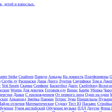
nter Strike
Снайпер
Паркур
Аркады
На ловкость
Платформеры
О
б
Скуби ду
Раскраски
Даша
Диего
Лунтик
Смурфики
Том и Дже
с
Yeti Sports
Скачки
Серфинг
Баскетбол
Дартс
Скейтборд
Велого
еские
Worms
Для девочек
Готовим еду
Винкс
Барби
Уборка
Чаро
перстки
Драки
С прохождением
От первого лица
Один на один
еские
Арканоид
Змейка
Пакман
Тетрис
Зума
Пришельцы
Пузыри
Найди отличия
Математические
Судоку
Тест IQ
Пасьянс
Стройка
бучение
Учим английский
Обучение музыке
ПДД
Другие
Флеш 