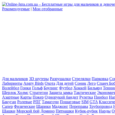
Рекомендуемые
|
Мои отобранные
Для мальчиков
3D шутеры
Разрушалки
Стрелялки
Парковка
Cou
Лабиринты
Angry Birds
Охота
Для детей
Соник
Лего
Спанч Бо
Волейбол
Гонки
Гольф
Боулинг
Футбол
Хоккей
Бильярд
Тенни
Шерлок Холмс
Стратегии
Защита замка
Тактические
Экономич
Азартные
Карты
Покер
Однорукий бандит
Рулетка
Пинбол
На
Бакуган
Ролевые
РПГ
Тамагочи
Пошаговые
SIM
GTA
Классич
Сапер
Физические
Шарики
Маджонг
Переправа
Трубопровод
Шашки
Морской бой
Домино
Пятнашки
Кубик-рубик
Нарды
О