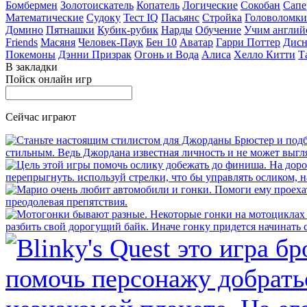
Бомбермен
Золотоискатель
Копатель
Логические
Сокобан
Сапе
Математические
Судоку
Тест IQ
Пасьянс
Стройка
Головоломки
Домино
Пятнашки
Кубик-рубик
Нарды
Обучение
Учим англий
Friends
Масяня
Человек-Паук
Бен 10
Аватар
Гарри Поттер
Дисн
Покемоны
Дэнни Призрак
Огонь и Вода
Алиса
Хелло Китти
Т
В закладки
Пойск онлайн игр
Сейчас играют