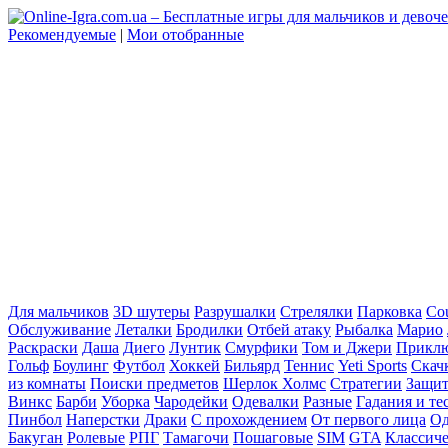
Рекомендуемые
|
Мои отобранные
Для мальчиков
3D шутеры
Разрушалки
Стрелялки
Парковка
Cou
Обслуживание
Леталки
Бродилки
Отбей атаку
Рыбалка
Марио
Раскраски
Даша
Диего
Лунтик
Смурфики
Том и Джери
Прикл
Гольф
Боулинг
Футбол
Хоккей
Бильярд
Теннис
Yeti Sports
Скач
из комнаты
Поиски предметов
Шерлок Холмс
Стратегии
Защит
Винкс
Барби
Уборка
Чародейки
Одевалки
Разные
Гадания и те
Пинбол
Наперстки
Драки
С прохождением
От первого лица
Од
Бакуган
Ролевые
РПГ
Тамагочи
Пошаговые
SIM
GTA
Классич