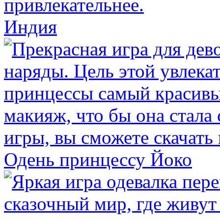
Индия
Одень принцессу Йоко