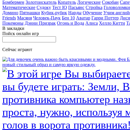
Бомбермен
Золотоискатель
Копатель
Логические
Сокобан
Сапе
Математические
Судоку
Тест IQ
Пасьянс
Стройка
Головоломки
Домино
Пятнашки
Кубик-рубик
Нарды
Обучение
Учим англий
Friends
Масяня
Человек-Паук
Бен 10
Аватар
Гарри Поттер
Дисн
Покемоны
Дэнни Призрак
Огонь и Вода
Алиса
Хелло Китти
Т
В закладки
Пойск онлайн игр
Сейчас играют