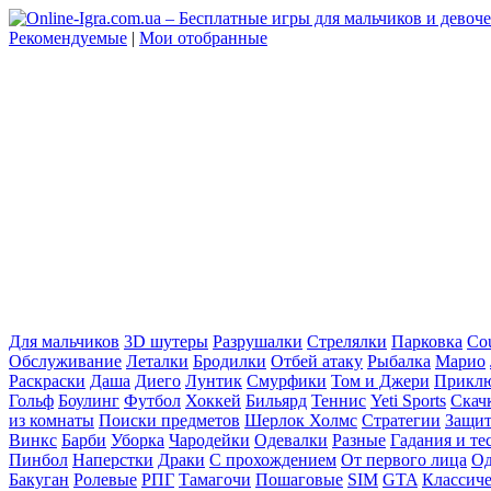
Рекомендуемые
|
Мои отобранные
Для мальчиков
3D шутеры
Разрушалки
Стрелялки
Парковка
Cou
Обслуживание
Леталки
Бродилки
Отбей атаку
Рыбалка
Марио
Раскраски
Даша
Диего
Лунтик
Смурфики
Том и Джери
Прикл
Гольф
Боулинг
Футбол
Хоккей
Бильярд
Теннис
Yeti Sports
Скач
из комнаты
Поиски предметов
Шерлок Холмс
Стратегии
Защит
Винкс
Барби
Уборка
Чародейки
Одевалки
Разные
Гадания и те
Пинбол
Наперстки
Драки
С прохождением
От первого лица
Од
Бакуган
Ролевые
РПГ
Тамагочи
Пошаговые
SIM
GTA
Классич