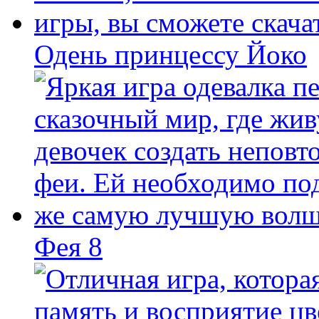
Одень принцессу Йоко
Фея 8