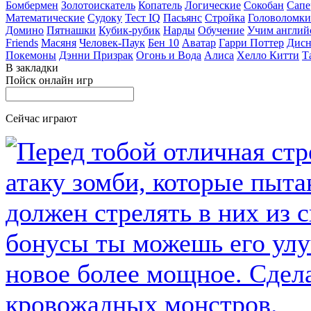
Бомбермен
Золотоискатель
Копатель
Логические
Сокобан
Сапе
Математические
Судоку
Тест IQ
Пасьянс
Стройка
Головоломки
Домино
Пятнашки
Кубик-рубик
Нарды
Обучение
Учим англий
Friends
Масяня
Человек-Паук
Бен 10
Аватар
Гарри Поттер
Дисн
Покемоны
Дэнни Призрак
Огонь и Вода
Алиса
Хелло Китти
Т
В закладки
Пойск онлайн игр
Сейчас играют