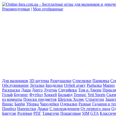
Рекомендуемые
|
Мои отобранные
Для мальчиков
3D шутеры
Разрушалки
Стрелялки
Парковка
Cou
Обслуживание
Леталки
Бродилки
Отбей атаку
Рыбалка
Марио
Раскраски
Даша
Диего
Лунтик
Смурфики
Том и Джери
Прикл
Гольф
Боулинг
Футбол
Хоккей
Бильярд
Теннис
Yeti Sports
Скач
из комнаты
Поиски предметов
Шерлок Холмс
Стратегии
Защит
Винкс
Барби
Уборка
Чародейки
Одевалки
Разные
Гадания и те
Пинбол
Наперстки
Драки
С прохождением
От первого лица
Од
Бакуган
Ролевые
РПГ
Тамагочи
Пошаговые
SIM
GTA
Классич