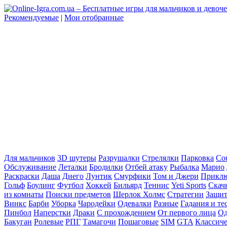
Рекомендуемые
|
Мои отобранные
Для мальчиков
3D шутеры
Разрушалки
Стрелялки
Парковка
Cou
Обслуживание
Леталки
Бродилки
Отбей атаку
Рыбалка
Марио
Раскраски
Даша
Диего
Лунтик
Смурфики
Том и Джери
Прикл
Гольф
Боулинг
Футбол
Хоккей
Бильярд
Теннис
Yeti Sports
Скач
из комнаты
Поиски предметов
Шерлок Холмс
Стратегии
Защит
Винкс
Барби
Уборка
Чародейки
Одевалки
Разные
Гадания и те
Пинбол
Наперстки
Драки
С прохождением
От первого лица
Од
Бакуган
Ролевые
РПГ
Тамагочи
Пошаговые
SIM
GTA
Классич