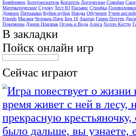
Бомбермен
Золотоискатель
Копатель
Логические
Сокобан
Сапе
Математические
Судоку
Тест IQ
Пасьянс
Стройка
Головоломки
Домино
Пятнашки
Кубик-рубик
Нарды
Обучение
Учим англий
Friends
Масяня
Человек-Паук
Бен 10
Аватар
Гарри Поттер
Дисн
Покемоны
Дэнни Призрак
Огонь и Вода
Алиса
Хелло Китти
Т
В закладки
Пойск онлайн игр
Сейчас играют