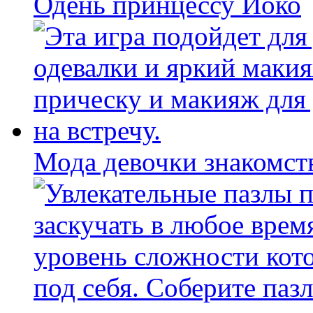
Одень принцессу Йоко
Мода девочки знакомст