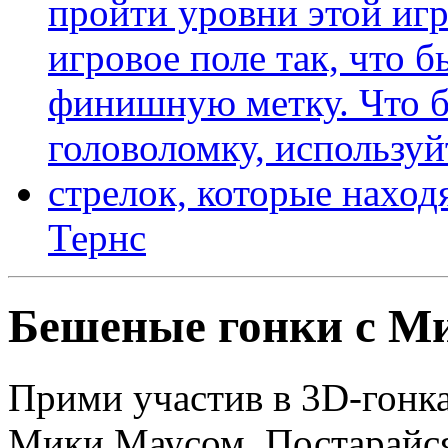
Тернс
Бешеные гонки с М
Прими участив в 3D-гонк
Мики Маусом. Постарайся