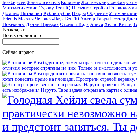
Бомбермен
Золотоискатель
Копатель
Логические
Сокобан
Сапе
Математические
Судоку
Тест IQ
Пасьянс
Стройка
Головоломки
Домино
Пятнашки
Кубик-рубик
Нарды
Обучение
Учим англий
Friends
Масяня
Человек-Паук
Бен 10
Аватар
Гарри Поттер
Дисн
Покемоны
Дэнни Призрак
Огонь и Вода
Алиса
Хелло Китти
Т
В закладки
Пойск онлайн игр
Сейчас играют