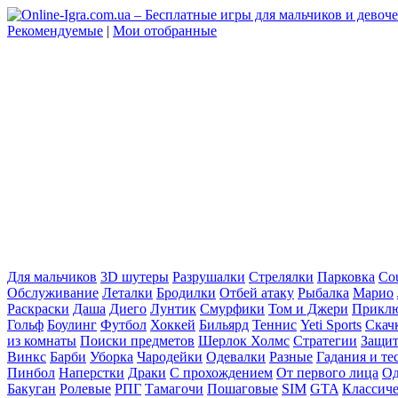
Рекомендуемые
|
Мои отобранные
Для мальчиков
3D шутеры
Разрушалки
Стрелялки
Парковка
Cou
Обслуживание
Леталки
Бродилки
Отбей атаку
Рыбалка
Марио
Раскраски
Даша
Диего
Лунтик
Смурфики
Том и Джери
Прикл
Гольф
Боулинг
Футбол
Хоккей
Бильярд
Теннис
Yeti Sports
Скач
из комнаты
Поиски предметов
Шерлок Холмс
Стратегии
Защит
Винкс
Барби
Уборка
Чародейки
Одевалки
Разные
Гадания и те
Пинбол
Наперстки
Драки
С прохождением
От первого лица
Од
Бакуган
Ролевые
РПГ
Тамагочи
Пошаговые
SIM
GTA
Классич