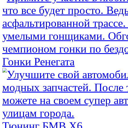
Гонки Ренегата
Тюнинг БМВ Х6