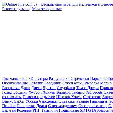
Рекомендуемые
|
Мои отобранные
Для мальчиков
3D шутеры
Разрушалки
Стрелялки
Парковка
Cou
Обслуживание
Леталки
Бродилки
Отбей атаку
Рыбалка
Марио
Раскраски
Даша
Диего
Лунтик
Смурфики
Том и Джери
Прикл
Гольф
Боулинг
Футбол
Хоккей
Бильярд
Теннис
Yeti Sports
Скач
из комнаты
Поиски предметов
Шерлок Холмс
Стратегии
Защит
Винкс
Барби
Уборка
Чародейки
Одевалки
Разные
Гадания и те
Пинбол
Наперстки
Драки
С прохождением
От первого лица
Од
Бакуган
Ролевые
РПГ
Тамагочи
Пошаговые
SIM
GTA
Классич