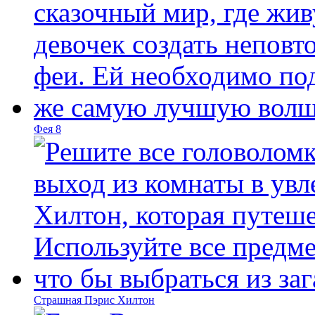
Фея 8
Страшная Пэрис Хилтон