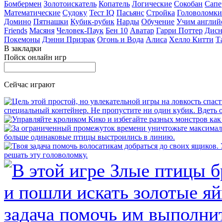
Бомбермен
Золотоискатель
Копатель
Логические
Сокобан
Сапе
Математические
Судоку
Тест IQ
Пасьянс
Стройка
Головоломки
Домино
Пятнашки
Кубик-рубик
Нарды
Обучение
Учим англий
Friends
Масяня
Человек-Паук
Бен 10
Аватар
Гарри Поттер
Дисн
Покемоны
Дэнни Призрак
Огонь и Вода
Алиса
Хелло Китти
Т
В закладки
Пойск онлайн игр
Сейчас играют