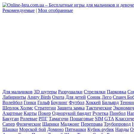
Рекомендуемые
|
Мои отобранные
Для мальчиков
3D шутеры
Разрушалки
Стрелялки
Парковка
Cou
Лабиринты
Angry Birds
Охота
Для детей
Соник
Лего
Спанч Бо
Волейбол
Гонки
Гольф
Боулинг
Футбол
Хоккей
Бильярд
Тенни
Шерлок Холмс
Стратегии
Защита замка
Тактические
Экономич
Азартные
Карты
Покер
Однорукий бандит
Рулетка
Пинбол
На
Бакуган
Ролевые
РПГ
Тамагочи
Пошаговые
SIM
GTA
Классич
Сапер
Физические
Шарики
Маджонг
Переправа
Трубопровод
Шашки
Морской бой
Домино
Пятнашки
Кубик-рубик
Нарды
О