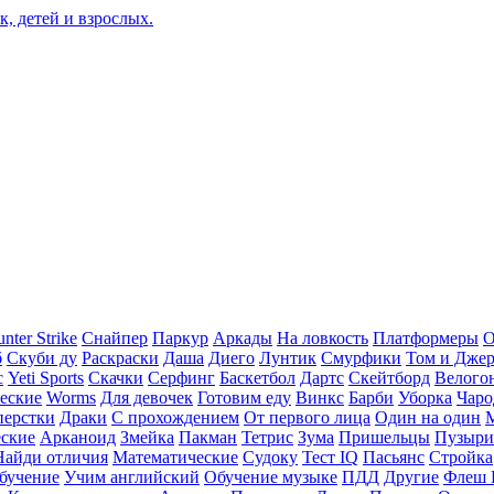
nter Strike
Снайпер
Паркур
Аркады
На ловкость
Платформеры
О
б
Скуби ду
Раскраски
Даша
Диего
Лунтик
Смурфики
Том и Дже
с
Yeti Sports
Скачки
Серфинг
Баскетбол
Дартс
Скейтборд
Велого
еские
Worms
Для девочек
Готовим еду
Винкс
Барби
Уборка
Чаро
перстки
Драки
С прохождением
От первого лица
Один на один
еские
Арканоид
Змейка
Пакман
Тетрис
Зума
Пришельцы
Пузыри
Найди отличия
Математические
Судоку
Тест IQ
Пасьянс
Стройка
бучение
Учим английский
Обучение музыке
ПДД
Другие
Флеш 