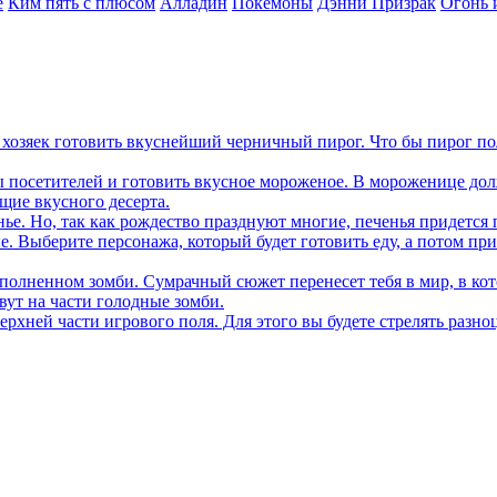
е
Ким пять с плюсом
Алладин
Покемоны
Дэнни Призрак
Огонь 