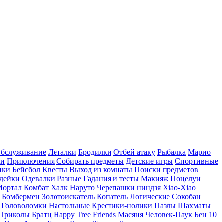
бслуживание
Леталки
Бродилки
Отбей атаку
Рыбалка
Марио
ри
Приключения
Собирать предметы
Детские игры
Спортивные
нки
Бейсбол
Квесты
Выход из комнаты
Поиски предметов
дейки
Одевалки
Разные
Гадания и тесты
Макияж
Поцелуи
Мортал Комбат
Халк
Наруто
Черепашки ниндзя
Xiao-Xiao
Бомбермен
Золотоискатель
Копатель
Логические
Сокобан
Головоломки
Настольные
Крестики-нолики
Пазлы
Шахматы
Приколы
Братц
Happy Tree Friends
Масяня
Человек-Паук
Бен 10