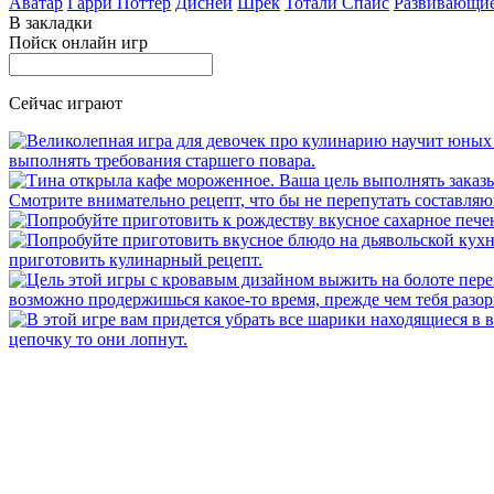
Аватар
Гарри Поттер
Дисней
Шрек
Тотали Спайс
Развивающи
В закладки
Пойск онлайн игр
Сейчас играют