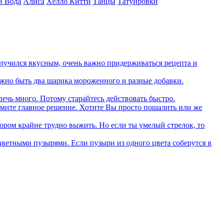
и Вода
Алиса
Хелло Китти
Танцы
Татуировки