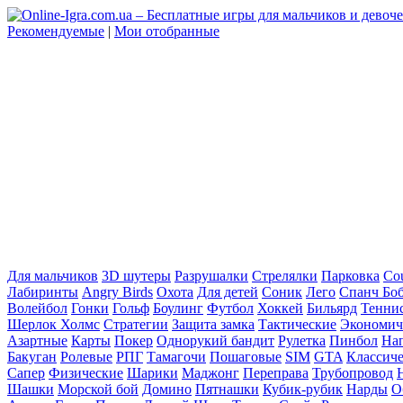
Рекомендуемые
|
Мои отобранные
Для мальчиков
3D шутеры
Разрушалки
Стрелялки
Парковка
Cou
Лабиринты
Angry Birds
Охота
Для детей
Соник
Лего
Спанч Бо
Волейбол
Гонки
Гольф
Боулинг
Футбол
Хоккей
Бильярд
Тенни
Шерлок Холмс
Стратегии
Защита замка
Тактические
Экономич
Азартные
Карты
Покер
Однорукий бандит
Рулетка
Пинбол
На
Бакуган
Ролевые
РПГ
Тамагочи
Пошаговые
SIM
GTA
Классич
Сапер
Физические
Шарики
Маджонг
Переправа
Трубопровод
Шашки
Морской бой
Домино
Пятнашки
Кубик-рубик
Нарды
О