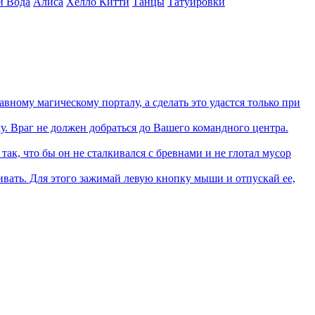
и Вода
Алиса
Хелло Китти
Танцы
Татуировки