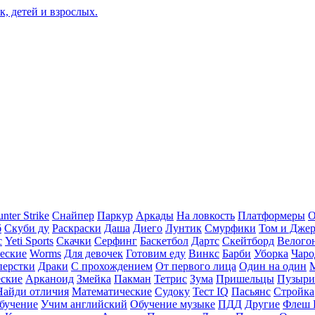
nter Strike
Снайпер
Паркур
Аркады
На ловкость
Платформеры
О
б
Скуби ду
Раскраски
Даша
Диего
Лунтик
Смурфики
Том и Дже
с
Yeti Sports
Скачки
Серфинг
Баскетбол
Дартс
Скейтборд
Велого
еские
Worms
Для девочек
Готовим еду
Винкс
Барби
Уборка
Чаро
перстки
Драки
С прохождением
От первого лица
Один на один
еские
Арканоид
Змейка
Пакман
Тетрис
Зума
Пришельцы
Пузыри
Найди отличия
Математические
Судоку
Тест IQ
Пасьянс
Стройка
бучение
Учим английский
Обучение музыке
ПДД
Другие
Флеш 