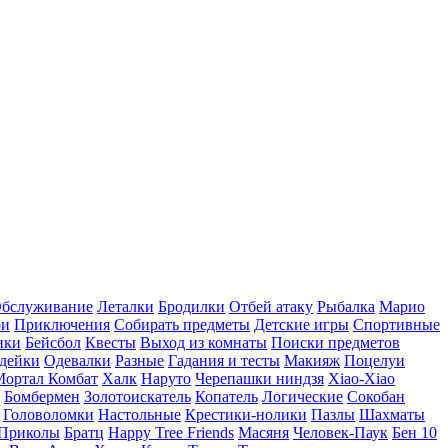
бслуживание
Леталки
Бродилки
Отбей атаку
Рыбалка
Марио
ри
Приключения
Собирать предметы
Детские игры
Спортивные
нки
Бейсбол
Квесты
Выход из комнаты
Поиски предметов
дейки
Одевалки
Разные
Гадания и тесты
Макияж
Поцелуи
Мортал Комбат
Халк
Наруто
Черепашки ниндзя
Xiao-Xiao
Бомбермен
Золотоискатель
Копатель
Логические
Сокобан
Головоломки
Настольные
Крестики-нолики
Пазлы
Шахматы
Приколы
Братц
Happy Tree Friends
Масяня
Человек-Паук
Бен 10