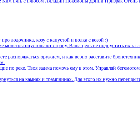
е
Ким пять с плюсом
Алладин
Покемоны
Дэнни Призрак
Огонь 