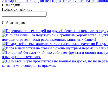
Аватар
Гарри Поттер
Дисней
Шрек
Тотали Спайс
Развивающи
В закладки
Пойск онлайн игр
Сейчас играют