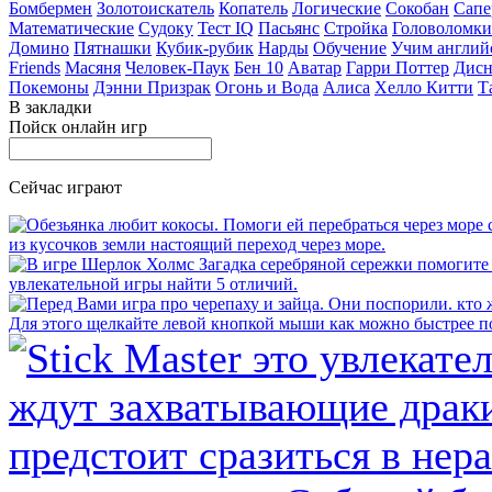
Бомбермен
Золотоискатель
Копатель
Логические
Сокобан
Сапе
Математические
Судоку
Тест IQ
Пасьянс
Стройка
Головоломки
Домино
Пятнашки
Кубик-рубик
Нарды
Обучение
Учим англий
Friends
Масяня
Человек-Паук
Бен 10
Аватар
Гарри Поттер
Дисн
Покемоны
Дэнни Призрак
Огонь и Вода
Алиса
Хелло Китти
Т
В закладки
Пойск онлайн игр
Сейчас играют