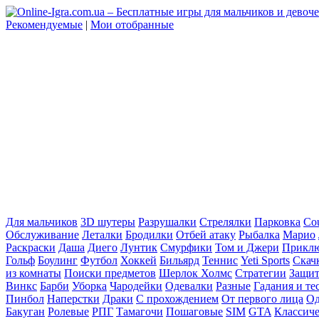
Рекомендуемые
|
Мои отобранные
Для мальчиков
3D шутеры
Разрушалки
Стрелялки
Парковка
Cou
Обслуживание
Леталки
Бродилки
Отбей атаку
Рыбалка
Марио
Раскраски
Даша
Диего
Лунтик
Смурфики
Том и Джери
Прикл
Гольф
Боулинг
Футбол
Хоккей
Бильярд
Теннис
Yeti Sports
Скач
из комнаты
Поиски предметов
Шерлок Холмс
Стратегии
Защит
Винкс
Барби
Уборка
Чародейки
Одевалки
Разные
Гадания и те
Пинбол
Наперстки
Драки
С прохождением
От первого лица
Од
Бакуган
Ролевые
РПГ
Тамагочи
Пошаговые
SIM
GTA
Классич