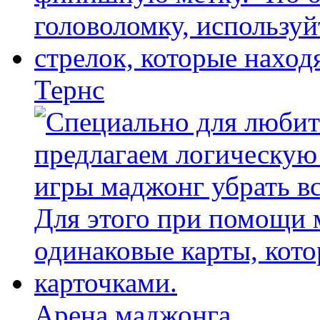
Тернс
Арена маджонга