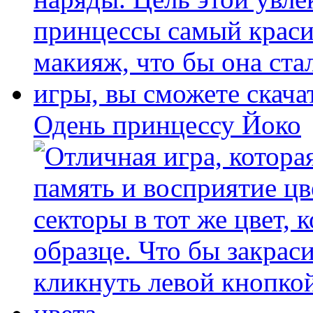
Одень принцессу Йоко