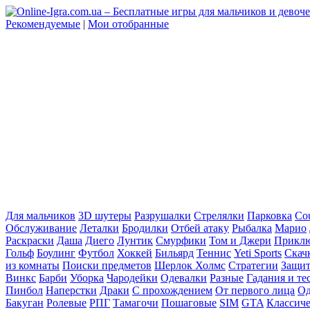
Рекомендуемые
|
Мои отобранные
Для мальчиков
3D шутеры
Разрушалки
Стрелялки
Парковка
Cou
Обслуживание
Леталки
Бродилки
Отбей атаку
Рыбалка
Марио
Раскраски
Даша
Диего
Лунтик
Смурфики
Том и Джери
Прикл
Гольф
Боулинг
Футбол
Хоккей
Бильярд
Теннис
Yeti Sports
Скач
из комнаты
Поиски предметов
Шерлок Холмс
Стратегии
Защит
Винкс
Барби
Уборка
Чародейки
Одевалки
Разные
Гадания и те
Пинбол
Наперстки
Драки
С прохождением
От первого лица
Од
Бакуган
Ролевые
РПГ
Тамагочи
Пошаговые
SIM
GTA
Классич