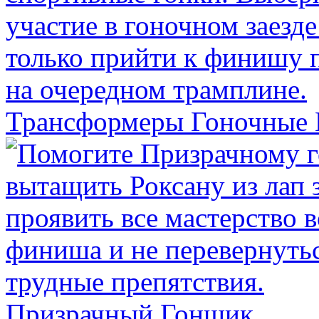
Трансформеры Гоночные
Призрачный Гонщик