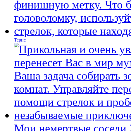
Тернс
Мои немертвые соседи