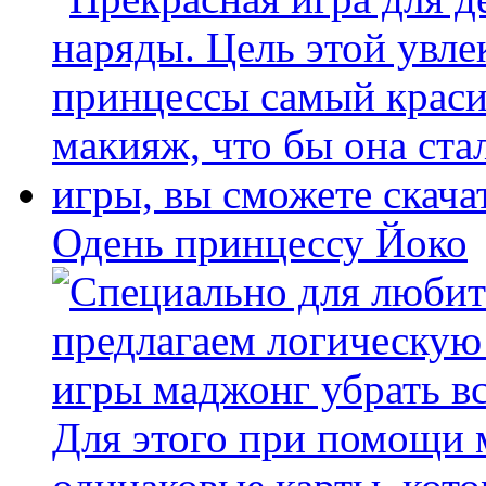
Одень принцессу Йоко