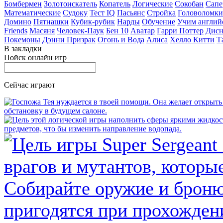
Бомбермен
Золотоискатель
Копатель
Логические
Сокобан
Сапе
Математические
Судоку
Тест IQ
Пасьянс
Стройка
Головоломки
Домино
Пятнашки
Кубик-рубик
Нарды
Обучение
Учим англий
Friends
Масяня
Человек-Паук
Бен 10
Аватар
Гарри Поттер
Дисн
Покемоны
Дэнни Призрак
Огонь и Вода
Алиса
Хелло Китти
Т
В закладки
Пойск онлайн игр
Сейчас играют