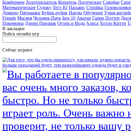
Бомбермен
Золотоискатель
Копатель
Логические
Сокобан
Сапе
Математические
Судоку
Тест IQ
Пасьянс
Стройка
Головоломки
Домино
Пятнашки
Кубик-рубик
Нарды
Обучение
Учим англий
Friends
Масяня
Человек-Паук
Бен 10
Аватар
Гарри Поттер
Дисн
Покемоны
Дэнни Призрак
Огонь и Вода
Алиса
Хелло Китти
Т
В закладки
Пойск онлайн игр
Сейчас играют