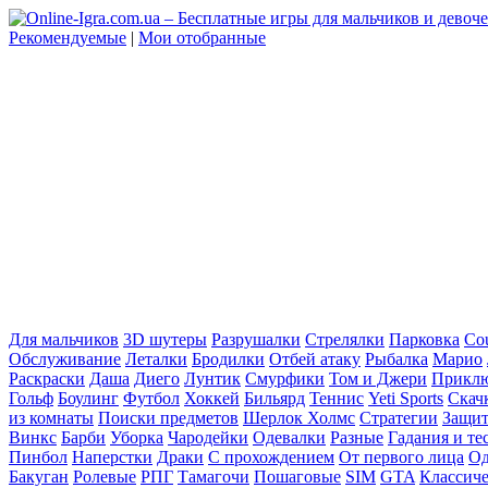
Рекомендуемые
|
Мои отобранные
Для мальчиков
3D шутеры
Разрушалки
Стрелялки
Парковка
Cou
Обслуживание
Леталки
Бродилки
Отбей атаку
Рыбалка
Марио
Раскраски
Даша
Диего
Лунтик
Смурфики
Том и Джери
Прикл
Гольф
Боулинг
Футбол
Хоккей
Бильярд
Теннис
Yeti Sports
Скач
из комнаты
Поиски предметов
Шерлок Холмс
Стратегии
Защит
Винкс
Барби
Уборка
Чародейки
Одевалки
Разные
Гадания и те
Пинбол
Наперстки
Драки
С прохождением
От первого лица
Од
Бакуган
Ролевые
РПГ
Тамагочи
Пошаговые
SIM
GTA
Классич