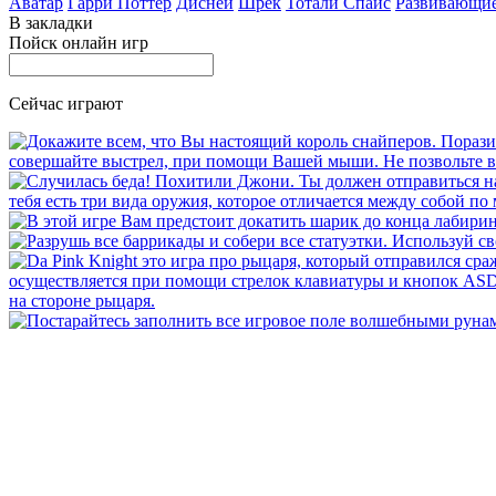
Аватар
Гарри Поттер
Дисней
Шрек
Тотали Спайс
Развивающи
В закладки
Пойск онлайн игр
Сейчас играют