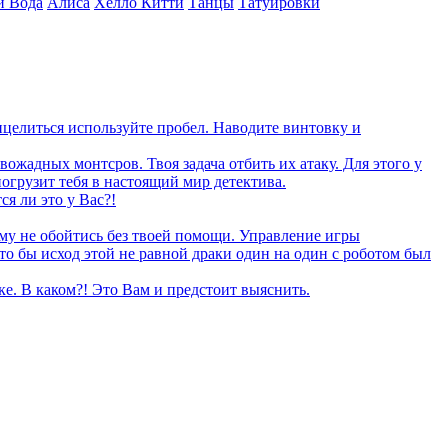
и Вода
Алиса
Хелло Китти
Танцы
Татуировки