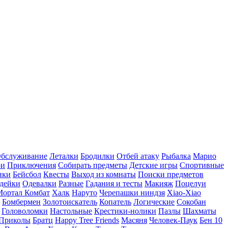
бслуживание
Леталки
Бродилки
Отбей атаку
Рыбалка
Марио
ри
Приключения
Собирать предметы
Детские игры
Спортивные
нки
Бейсбол
Квесты
Выход из комнаты
Поиски предметов
дейки
Одевалки
Разные
Гадания и тесты
Макияж
Поцелуи
Мортал Комбат
Халк
Наруто
Черепашки ниндзя
Xiao-Xiao
Бомбермен
Золотоискатель
Копатель
Логические
Сокобан
Головоломки
Настольные
Крестики-нолики
Пазлы
Шахматы
Приколы
Братц
Happy Tree Friends
Масяня
Человек-Паук
Бен 10