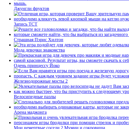
Джунгли фруктов
Запись ТСТ
Страшная Пэрис Хилтон
Мода девочки знакомства
Одень принцессу Йоко
Железнодорожные мосты 2
Велосипедные пазлы
Арена маджонга
Мои немертвые соседи 2 Мумии и сокровища