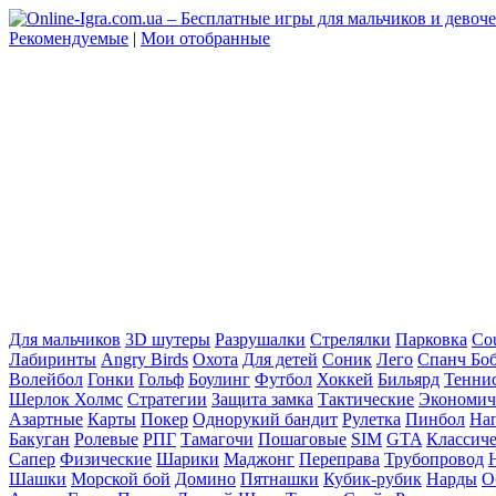
Рекомендуемые
|
Мои отобранные
Для мальчиков
3D шутеры
Разрушалки
Стрелялки
Парковка
Cou
Лабиринты
Angry Birds
Охота
Для детей
Соник
Лего
Спанч Бо
Волейбол
Гонки
Гольф
Боулинг
Футбол
Хоккей
Бильярд
Тенни
Шерлок Холмс
Стратегии
Защита замка
Тактические
Экономич
Азартные
Карты
Покер
Однорукий бандит
Рулетка
Пинбол
На
Бакуган
Ролевые
РПГ
Тамагочи
Пошаговые
SIM
GTA
Классич
Сапер
Физические
Шарики
Маджонг
Переправа
Трубопровод
Шашки
Морской бой
Домино
Пятнашки
Кубик-рубик
Нарды
О