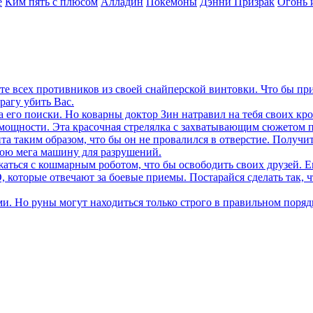
е
Ким пять с плюсом
Алладин
Покемоны
Дэнни Призрак
Огонь 