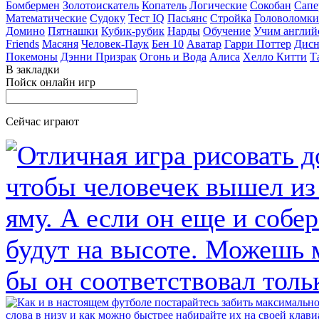
Бомбермен
Золотоискатель
Копатель
Логические
Сокобан
Сапе
Математические
Судоку
Тест IQ
Пасьянс
Стройка
Головоломки
Домино
Пятнашки
Кубик-рубик
Нарды
Обучение
Учим англий
Friends
Масяня
Человек-Паук
Бен 10
Аватар
Гарри Поттер
Дисн
Покемоны
Дэнни Призрак
Огонь и Вода
Алиса
Хелло Китти
Т
В закладки
Пойск онлайн игр
Сейчас играют