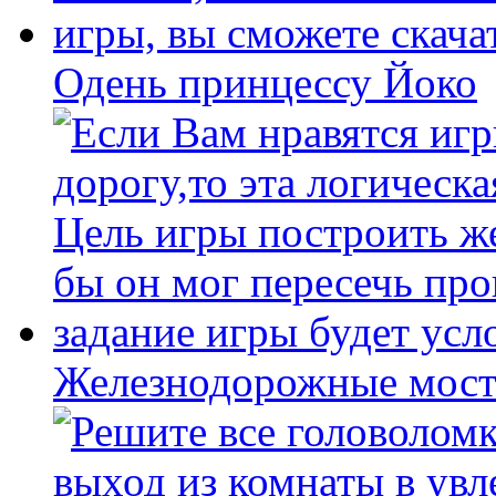
Одень принцессу Йоко
Железнодорожные мост