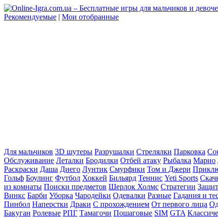
Рекомендуемые
|
Мои отобранные
Для мальчиков
3D шутеры
Разрушалки
Стрелялки
Парковка
Cou
Обслуживание
Леталки
Бродилки
Отбей атаку
Рыбалка
Марио
Раскраски
Даша
Диего
Лунтик
Смурфики
Том и Джери
Прикл
Гольф
Боулинг
Футбол
Хоккей
Бильярд
Теннис
Yeti Sports
Скач
из комнаты
Поиски предметов
Шерлок Холмс
Стратегии
Защит
Винкс
Барби
Уборка
Чародейки
Одевалки
Разные
Гадания и те
Пинбол
Наперстки
Драки
С прохождением
От первого лица
Од
Бакуган
Ролевые
РПГ
Тамагочи
Пошаговые
SIM
GTA
Классич