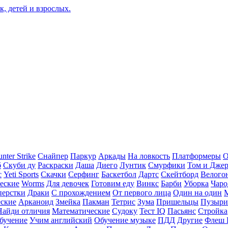
nter Strike
Снайпер
Паркур
Аркады
На ловкость
Платформеры
О
б
Скуби ду
Раскраски
Даша
Диего
Лунтик
Смурфики
Том и Дже
с
Yeti Sports
Скачки
Серфинг
Баскетбол
Дартс
Скейтборд
Велого
еские
Worms
Для девочек
Готовим еду
Винкс
Барби
Уборка
Чаро
перстки
Драки
С прохождением
От первого лица
Один на один
еские
Арканоид
Змейка
Пакман
Тетрис
Зума
Пришельцы
Пузыри
Найди отличия
Математические
Судоку
Тест IQ
Пасьянс
Стройка
бучение
Учим английский
Обучение музыке
ПДД
Другие
Флеш 