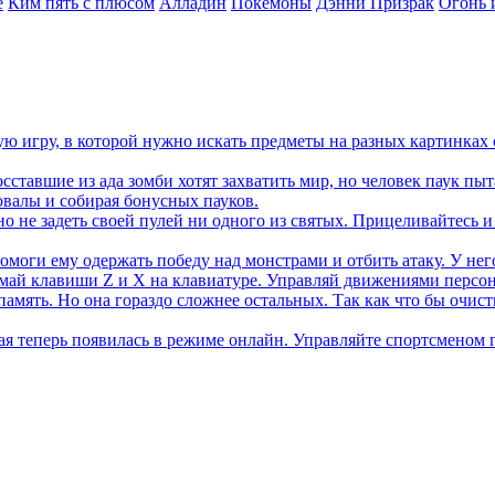
е
Ким пять с плюсом
Алладин
Покемоны
Дэнни Призрак
Огонь 