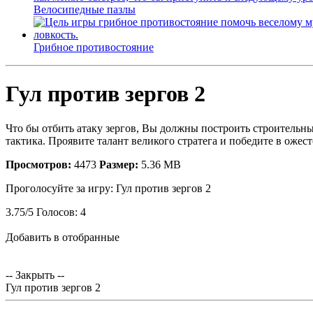
Велосипедные пазлы
Грибное противостояние
Гул против зергов 2
Что бы отбить атаку зергов, Вы должны построить строительные
тактика. Проявите талант великого стратега и победите в ожес
Просмотров:
4473
Размер:
5.36 MB
Проголосуйте за игру:
Гул против зергов 2
3.75
/
5
Голосов:
4
Добавить в отобранные
-- Закрыть --
Гул против зергов 2