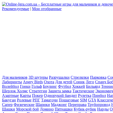
Рекомендуемые
|
Мои отобранные
Для мальчиков
3D шутеры
Разрушалки
Стрелялки
Парковка
Cou
Лабиринты
Angry Birds
Охота
Для детей
Соник
Лего
Спанч Бо
Волейбол
Гонки
Гольф
Боулинг
Футбол
Хоккей
Бильярд
Тенни
Шерлок Холмс
Стратегии
Защита замка
Тактические
Экономич
Азартные
Карты
Покер
Однорукий бандит
Рулетка
Пинбол
На
Бакуган
Ролевые
РПГ
Тамагочи
Пошаговые
SIM
GTA
Классич
Сапер
Физические
Шарики
Маджонг
Переправа
Трубопровод
Шашки
Морской бой
Домино
Пятнашки
Кубик-рубик
Нарды
О