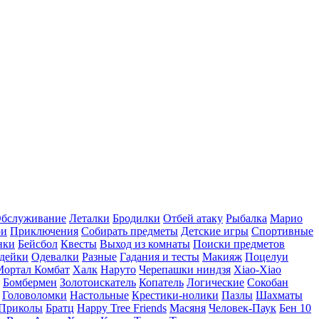
бслуживание
Леталки
Бродилки
Отбей атаку
Рыбалка
Марио
ри
Приключения
Собирать предметы
Детские игры
Спортивные
нки
Бейсбол
Квесты
Выход из комнаты
Поиски предметов
дейки
Одевалки
Разные
Гадания и тесты
Макияж
Поцелуи
Мортал Комбат
Халк
Наруто
Черепашки ниндзя
Xiao-Xiao
Бомбермен
Золотоискатель
Копатель
Логические
Сокобан
Головоломки
Настольные
Крестики-нолики
Пазлы
Шахматы
Приколы
Братц
Happy Tree Friends
Масяня
Человек-Паук
Бен 10