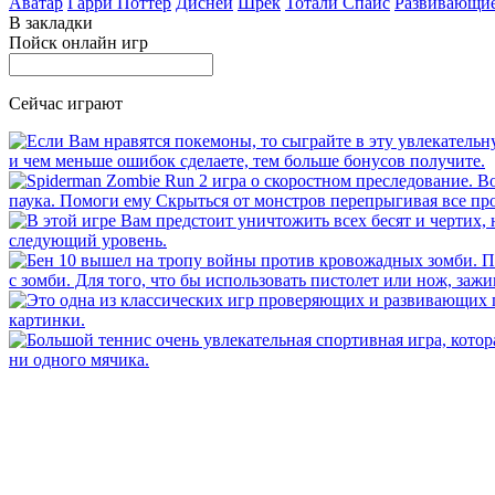
Аватар
Гарри Поттер
Дисней
Шрек
Тотали Спайс
Развивающи
В закладки
Пойск онлайн игр
Сейчас играют