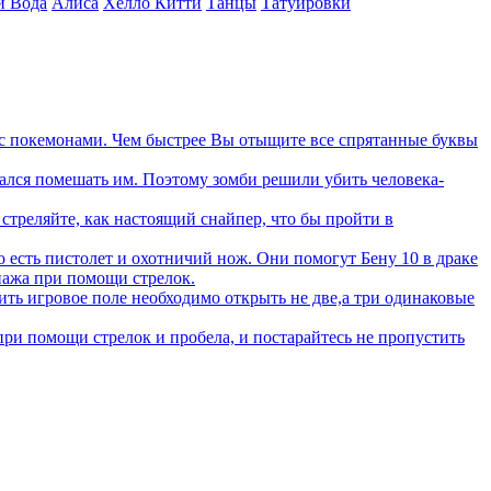
и Вода
Алиса
Хелло Китти
Танцы
Татуировки