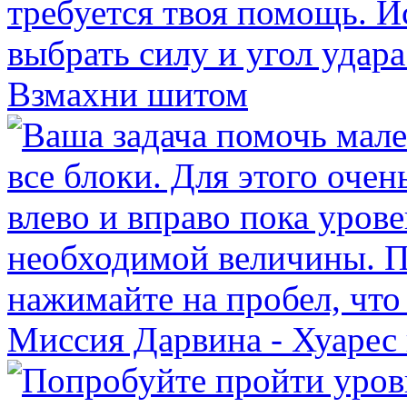
Взмахни шитом
Миссия Дарвина - Хуарес 