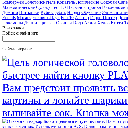
Бомбермен
Золотоискатель
Копатель
Логические
Сокобан
Сапе
Математические
Судоку
Тест IQ
Пасьянс
Стройка
Головоломки
Домино
Пятнашки
Кубик-рубик
Нарды
Обучение
Учим англий
Friends
Масяня
Человек-Паук
Бен 10
Аватар
Гарри Поттер
Дисн
Покемоны
Дэнни Призрак
Огонь и Вода
Алиса
Хелло Китти
Т
В закладки
Пойск онлайн игр
Сейчас играют