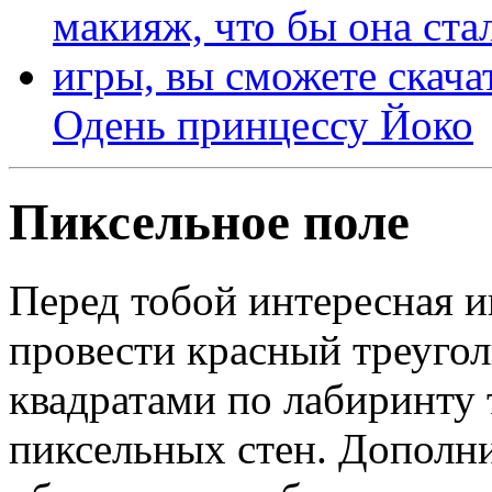
Одень принцессу Йоко
Пиксельное поле
Перед тобой интересная иг
провести красный треуго
квадратами по лабиринту т
пиксельных стен. Дополни