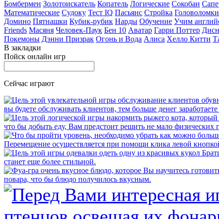
Бомбермен
Золотоискатель
Копатель
Логические
Сокобан
Сапе
Математические
Судоку
Тест IQ
Пасьянс
Стройка
Головоломки
Домино
Пятнашки
Кубик-рубик
Нарды
Обучение
Учим англий
Friends
Масяня
Человек-Паук
Бен 10
Аватар
Гарри Поттер
Дисн
Покемоны
Дэнни Призрак
Огонь и Вода
Алиса
Хелло Китти
Т
В закладки
Пойск онлайн игр
Сейчас играют