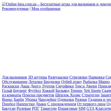
Рекомендуемые
|
Мои отобранные
Для мальчиков
3D шутеры
Разрушалки
Стрелялки
Парковка
Cou
Обслуживание
Леталки
Бродилки
Отбей атаку
Рыбалка
Марио
Раскраски
Даша
Диего
Лунтик
Смурфики
Том и Джери
Прикл
Гольф
Боулинг
Футбол
Хоккей
Бильярд
Теннис
Yeti Sports
Скач
из комнаты
Поиски предметов
Шерлок Холмс
Стратегии
Защит
Винкс
Барби
Уборка
Чародейки
Одевалки
Разные
Гадания и те
Пинбол
Наперстки
Драки
С прохождением
От первого лица
Од
Бакуган
Ролевые
РПГ
Тамагочи
Пошаговые
SIM
GTA
Классич