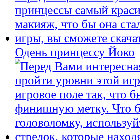
Одень принцессу Йоко