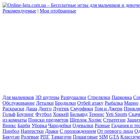
Рекомендуемые
|
Мои отобранные
Для мальчиков
3D шутеры
Разрушалки
Стрелялки
Парковка
Cou
Обслуживание
Леталки
Бродилки
Отбей атаку
Рыбалка
Марио
Раскраски
Даша
Диего
Лунтик
Смурфики
Том и Джери
Прикл
Гольф
Боулинг
Футбол
Хоккей
Бильярд
Теннис
Yeti Sports
Скач
из комнаты
Поиски предметов
Шерлок Холмс
Стратегии
Защит
Винкс
Барби
Уборка
Чародейки
Одевалки
Разные
Гадания и те
Пинбол
Наперстки
Драки
С прохождением
От первого лица
Од
Бакуган
Ролевые
РПГ
Тамагочи
Пошаговые
SIM
GTA
Классич