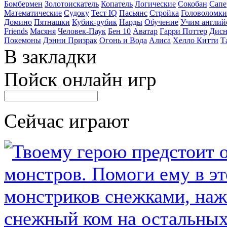
Бомбермен
Золотоискатель
Копатель
Логические
Сокобан
Сапе
Математические
Судоку
Тест IQ
Пасьянс
Стройка
Головоломки
Домино
Пятнашки
Кубик-рубик
Нарды
Обучение
Учим англий
Friends
Масяня
Человек-Паук
Бен 10
Аватар
Гарри Поттер
Дисн
Покемоны
Дэнни Призрак
Огонь и Вода
Алиса
Хелло Китти
Т
В закладки
Пойск онлайн игр
Сейчас играют