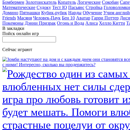
Бомбермен
Золотоискатель
Копатель
Логические
Сокобан
Сапе
Математические
Судоку
Тест IQ
Пасьянс
Стройка
Головоломки
Домино
Пятнашки
Кубик-рубик
Нарды
Обучение
Учим англий
Friends
Масяня
Человек-Паук
Бен 10
Аватар
Гарри Поттер
Дисн
Покемоны
Дэнни Призрак
Огонь и Вода
Алиса
Хелло Китти
Т
В закладки
Пойск онлайн игр
Сейчас играют