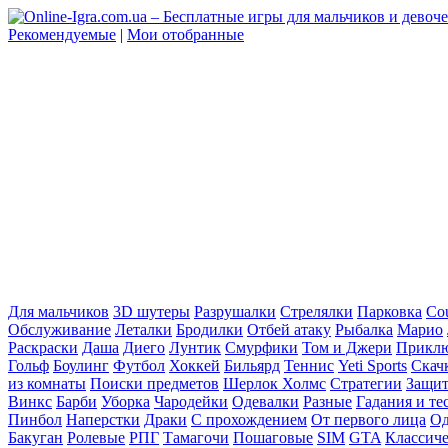
Рекомендуемые
|
Мои отобранные
Для мальчиков
3D шутеры
Разрушалки
Стрелялки
Парковка
Cou
Обслуживание
Леталки
Бродилки
Отбей атаку
Рыбалка
Марио
Раскраски
Даша
Диего
Лунтик
Смурфики
Том и Джери
Прикл
Гольф
Боулинг
Футбол
Хоккей
Бильярд
Теннис
Yeti Sports
Скач
из комнаты
Поиски предметов
Шерлок Холмс
Стратегии
Защит
Винкс
Барби
Уборка
Чародейки
Одевалки
Разные
Гадания и те
Пинбол
Наперстки
Драки
С прохождением
От первого лица
Од
Бакуган
Ролевые
РПГ
Тамагочи
Пошаговые
SIM
GTA
Классич