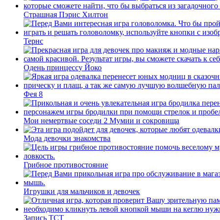
Страшная Пэрис Хилтон
Тернс
Одень принцессу Йоко
Фея 8
Мои немертвые соседи 2 Мумии и сокровища
Мода девочки знакомства
Грибное противостояние
Игрушки для мальчиков и девочек
Запись ТСТ