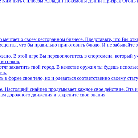
е
Ким пять с плюсом
Алладин
Покемоны
Дэнни Призрак
Огонь 