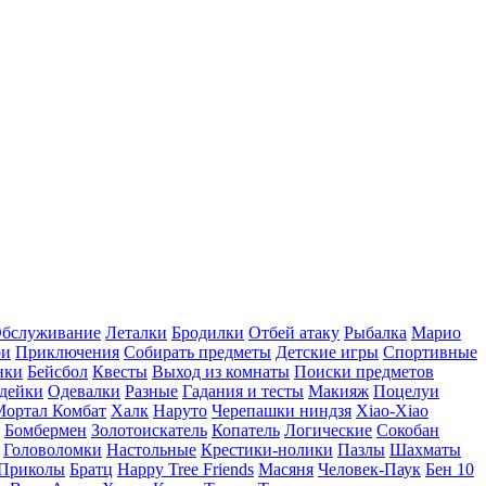
бслуживание
Леталки
Бродилки
Отбей атаку
Рыбалка
Марио
ри
Приключения
Собирать предметы
Детские игры
Спортивные
нки
Бейсбол
Квесты
Выход из комнаты
Поиски предметов
дейки
Одевалки
Разные
Гадания и тесты
Макияж
Поцелуи
Мортал Комбат
Халк
Наруто
Черепашки ниндзя
Xiao-Xiao
Бомбермен
Золотоискатель
Копатель
Логические
Сокобан
Головоломки
Настольные
Крестики-нолики
Пазлы
Шахматы
Приколы
Братц
Happy Tree Friends
Масяня
Человек-Паук
Бен 10