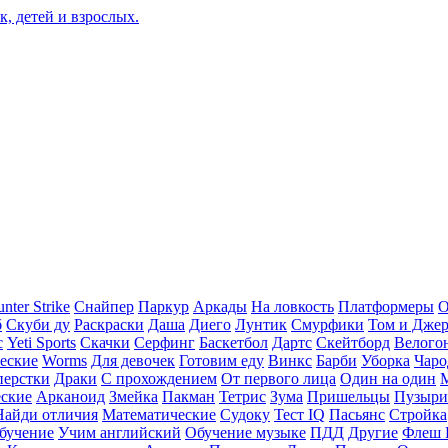
nter Strike
Снайпер
Паркур
Аркады
На ловкость
Платформеры
О
б
Скуби ду
Раскраски
Даша
Диего
Лунтик
Смурфики
Том и Дже
с
Yeti Sports
Скачки
Серфинг
Баскетбол
Дартс
Скейтборд
Велого
еские
Worms
Для девочек
Готовим еду
Винкс
Барби
Уборка
Чаро
перстки
Драки
С прохождением
От первого лица
Один на один
еские
Арканоид
Змейка
Пакман
Тетрис
Зума
Пришельцы
Пузыри
Найди отличия
Математические
Судоку
Тест IQ
Пасьянс
Стройка
бучение
Учим английский
Обучение музыке
ПДД
Другие
Флеш 