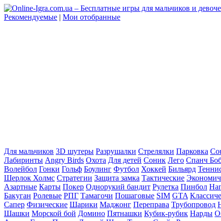
Рекомендуемые
|
Мои отобранные
Для мальчиков
3D шутеры
Разрушалки
Стрелялки
Парковка
Cou
Лабиринты
Angry Birds
Охота
Для детей
Соник
Лего
Спанч Бо
Волейбол
Гонки
Гольф
Боулинг
Футбол
Хоккей
Бильярд
Тенни
Шерлок Холмс
Стратегии
Защита замка
Тактические
Экономич
Азартные
Карты
Покер
Однорукий бандит
Рулетка
Пинбол
На
Бакуган
Ролевые
РПГ
Тамагочи
Пошаговые
SIM
GTA
Классич
Сапер
Физические
Шарики
Маджонг
Переправа
Трубопровод
Шашки
Морской бой
Домино
Пятнашки
Кубик-рубик
Нарды
О