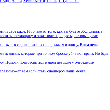
и Вода
Алиса
Хелло Китти
Танцы
Татуировки