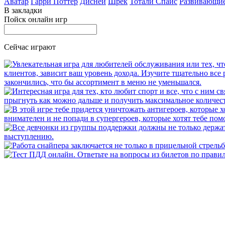
Аватар
Гарри Поттер
Дисней
Шрек
Тотали Спайс
Развивающи
В закладки
Пойск онлайн игр
Сейчас играют