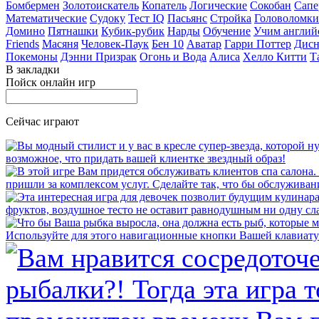
Бомбермен
Золотоискатель
Копатель
Логические
Сокобан
Сапе
Математические
Судоку
Тест IQ
Пасьянс
Стройка
Головоломки
Домино
Пятнашки
Кубик-рубик
Нарды
Обучение
Учим англий
Friends
Масяня
Человек-Паук
Бен 10
Аватар
Гарри Поттер
Дисн
Покемоны
Дэнни Призрак
Огонь и Вода
Алиса
Хелло Китти
Т
В закладки
Пойск онлайн игр
Сейчас играют