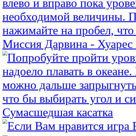
Миссия Дарвина - Хуарес 
Сумасшедшая касатка