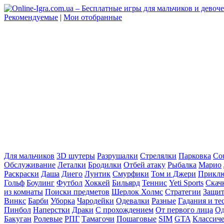
Рекомендуемые
|
Мои отобранные
Для мальчиков
3D шутеры
Разрушалки
Стрелялки
Парковка
Cou
Обслуживание
Леталки
Бродилки
Отбей атаку
Рыбалка
Марио
Раскраски
Даша
Диего
Лунтик
Смурфики
Том и Джери
Прикл
Гольф
Боулинг
Футбол
Хоккей
Бильярд
Теннис
Yeti Sports
Скач
из комнаты
Поиски предметов
Шерлок Холмс
Стратегии
Защит
Винкс
Барби
Уборка
Чародейки
Одевалки
Разные
Гадания и те
Пинбол
Наперстки
Драки
С прохождением
От первого лица
Од
Бакуган
Ролевые
РПГ
Тамагочи
Пошаговые
SIM
GTA
Классич