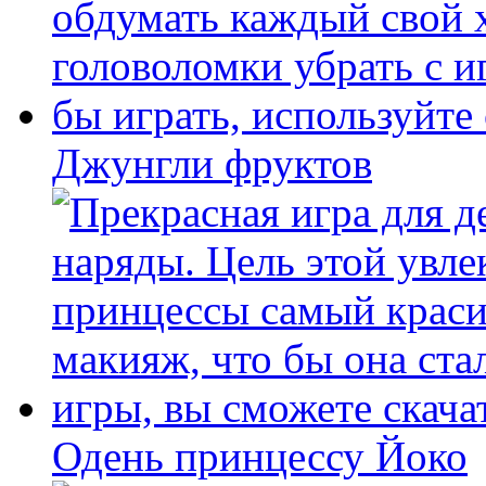
Джунгли фруктов
Одень принцессу Йоко