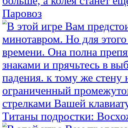
Паровоз
Титаны подростки: Восх