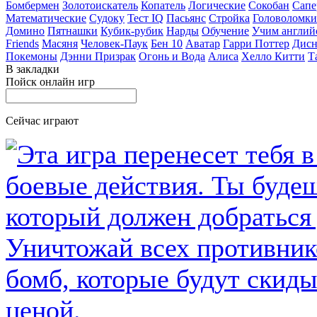
Бомбермен
Золотоискатель
Копатель
Логические
Сокобан
Сапе
Математические
Судоку
Тест IQ
Пасьянс
Стройка
Головоломки
Домино
Пятнашки
Кубик-рубик
Нарды
Обучение
Учим англий
Friends
Масяня
Человек-Паук
Бен 10
Аватар
Гарри Поттер
Дисн
Покемоны
Дэнни Призрак
Огонь и Вода
Алиса
Хелло Китти
Т
В закладки
Пойск онлайн игр
Сейчас играют