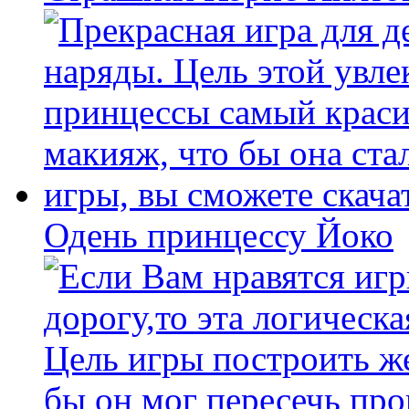
Одень принцессу Йоко