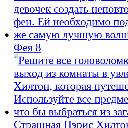
Фея 8
Страшная Пэрис Хилто