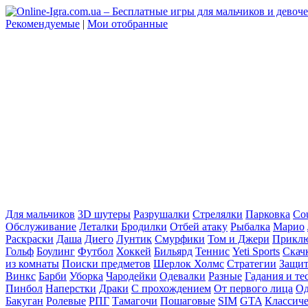
Рекомендуемые
|
Мои отобранные
Для мальчиков
3D шутеры
Разрушалки
Стрелялки
Парковка
Cou
Обслуживание
Леталки
Бродилки
Отбей атаку
Рыбалка
Марио
Раскраски
Даша
Диего
Лунтик
Смурфики
Том и Джери
Прикл
Гольф
Боулинг
Футбол
Хоккей
Бильярд
Теннис
Yeti Sports
Скач
из комнаты
Поиски предметов
Шерлок Холмс
Стратегии
Защит
Винкс
Барби
Уборка
Чародейки
Одевалки
Разные
Гадания и те
Пинбол
Наперстки
Драки
С прохождением
От первого лица
Од
Бакуган
Ролевые
РПГ
Тамагочи
Пошаговые
SIM
GTA
Классич