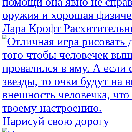
Лара Крофт Расхитительн
Нарисуй свою дорогу