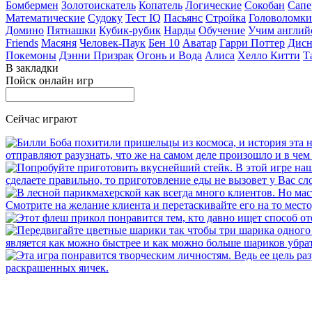
Бомбермен
Золотоискатель
Копатель
Логические
Сокобан
Сапе
Математические
Судоку
Тест IQ
Пасьянс
Стройка
Головоломки
Домино
Пятнашки
Кубик-рубик
Нарды
Обучение
Учим англий
Friends
Масяня
Человек-Паук
Бен 10
Аватар
Гарри Поттер
Дисн
Покемоны
Дэнни Призрак
Огонь и Вода
Алиса
Хелло Китти
Т
В закладки
Пойск онлайн игр
Сейчас играют