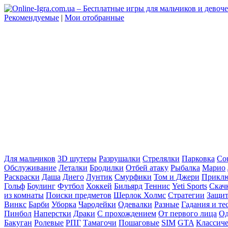
Рекомендуемые
|
Мои отобранные
Для мальчиков
3D шутеры
Разрушалки
Стрелялки
Парковка
Cou
Обслуживание
Леталки
Бродилки
Отбей атаку
Рыбалка
Марио
Раскраски
Даша
Диего
Лунтик
Смурфики
Том и Джери
Прикл
Гольф
Боулинг
Футбол
Хоккей
Бильярд
Теннис
Yeti Sports
Скач
из комнаты
Поиски предметов
Шерлок Холмс
Стратегии
Защит
Винкс
Барби
Уборка
Чародейки
Одевалки
Разные
Гадания и те
Пинбол
Наперстки
Драки
С прохождением
От первого лица
Од
Бакуган
Ролевые
РПГ
Тамагочи
Пошаговые
SIM
GTA
Классич