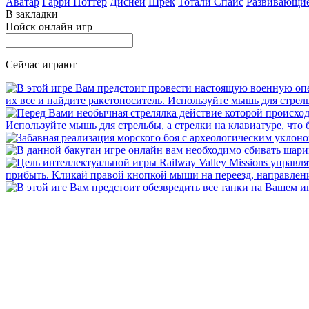
Аватар
Гарри Поттер
Дисней
Шрек
Тотали Спайс
Развивающи
В закладки
Пойск онлайн игр
Сейчас играют