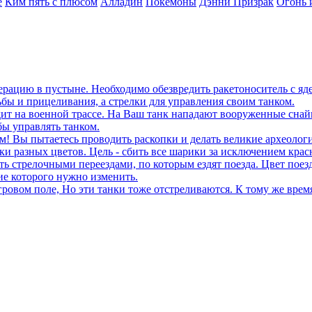
е
Ким пять с плюсом
Алладин
Покемоны
Дэнни Призрак
Огонь 