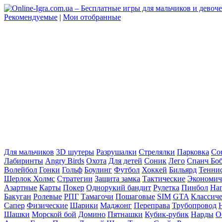
Рекомендуемые
|
Мои отобранные
Для мальчиков
3D шутеры
Разрушалки
Стрелялки
Парковка
Cou
Лабиринты
Angry Birds
Охота
Для детей
Соник
Лего
Спанч Бо
Волейбол
Гонки
Гольф
Боулинг
Футбол
Хоккей
Бильярд
Тенни
Шерлок Холмс
Стратегии
Защита замка
Тактические
Экономич
Азартные
Карты
Покер
Однорукий бандит
Рулетка
Пинбол
На
Бакуган
Ролевые
РПГ
Тамагочи
Пошаговые
SIM
GTA
Классич
Сапер
Физические
Шарики
Маджонг
Переправа
Трубопровод
Шашки
Морской бой
Домино
Пятнашки
Кубик-рубик
Нарды
О