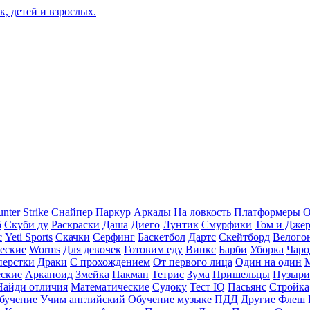
nter Strike
Снайпер
Паркур
Аркады
На ловкость
Платформеры
О
б
Скуби ду
Раскраски
Даша
Диего
Лунтик
Смурфики
Том и Дже
с
Yeti Sports
Скачки
Серфинг
Баскетбол
Дартс
Скейтборд
Велого
еские
Worms
Для девочек
Готовим еду
Винкс
Барби
Уборка
Чаро
перстки
Драки
С прохождением
От первого лица
Один на один
еские
Арканоид
Змейка
Пакман
Тетрис
Зума
Пришельцы
Пузыри
Найди отличия
Математические
Судоку
Тест IQ
Пасьянс
Стройка
бучение
Учим английский
Обучение музыке
ПДД
Другие
Флеш 