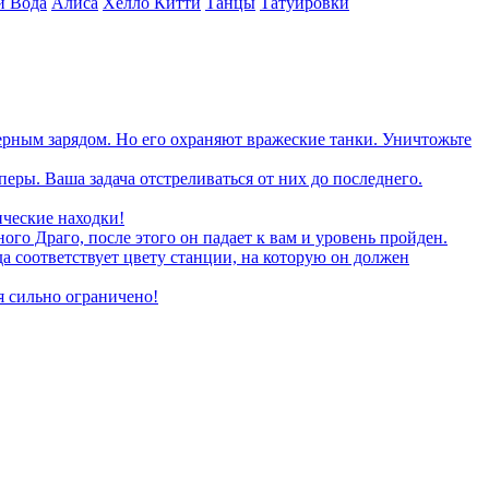
и Вода
Алиса
Хелло Китти
Танцы
Татуировки