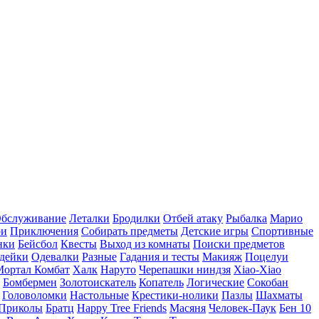
бслуживание
Леталки
Бродилки
Отбей атаку
Рыбалка
Марио
ри
Приключения
Собирать предметы
Детские игры
Спортивные
нки
Бейсбол
Квесты
Выход из комнаты
Поиски предметов
дейки
Одевалки
Разные
Гадания и тесты
Макияж
Поцелуи
Мортал Комбат
Халк
Наруто
Черепашки ниндзя
Xiao-Xiao
Бомбермен
Золотоискатель
Копатель
Логические
Сокобан
Головоломки
Настольные
Крестики-нолики
Пазлы
Шахматы
Приколы
Братц
Happy Tree Friends
Масяня
Человек-Паук
Бен 10