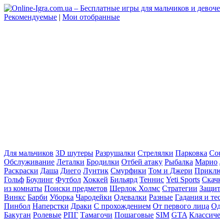
Рекомендуемые
|
Мои отобранные
Для мальчиков
3D шутеры
Разрушалки
Стрелялки
Парковка
Cou
Обслуживание
Леталки
Бродилки
Отбей атаку
Рыбалка
Марио
Раскраски
Даша
Диего
Лунтик
Смурфики
Том и Джери
Прикл
Гольф
Боулинг
Футбол
Хоккей
Бильярд
Теннис
Yeti Sports
Скач
из комнаты
Поиски предметов
Шерлок Холмс
Стратегии
Защит
Винкс
Барби
Уборка
Чародейки
Одевалки
Разные
Гадания и те
Пинбол
Наперстки
Драки
С прохождением
От первого лица
Од
Бакуган
Ролевые
РПГ
Тамагочи
Пошаговые
SIM
GTA
Классич