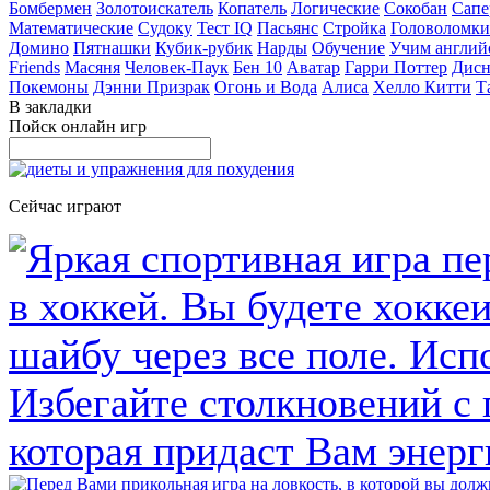
Бомбермен
Золотоискатель
Копатель
Логические
Сокобан
Сапе
Математические
Судоку
Тест IQ
Пасьянс
Стройка
Головоломки
Домино
Пятнашки
Кубик-рубик
Нарды
Обучение
Учим англий
Friends
Масяня
Человек-Паук
Бен 10
Аватар
Гарри Поттер
Дисн
Покемоны
Дэнни Призрак
Огонь и Вода
Алиса
Хелло Китти
Т
В закладки
Пойск онлайн игр
Сейчас играют