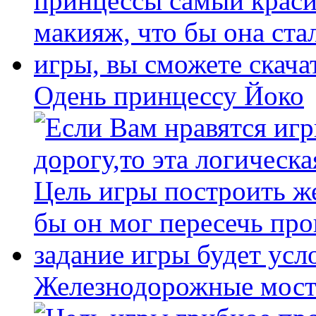
Одень принцессу Йоко
Железнодорожные мост