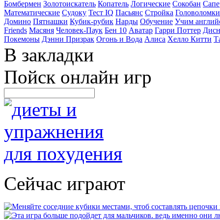
Бомбермен
Золотоискатель
Копатель
Логические
Сокобан
Сапе
Математические
Судоку
Тест IQ
Пасьянс
Стройка
Головоломки
Домино
Пятнашки
Кубик-рубик
Нарды
Обучение
Учим англий
Friends
Масяня
Человек-Паук
Бен 10
Аватар
Гарри Поттер
Дисн
Покемоны
Дэнни Призрак
Огонь и Вода
Алиса
Хелло Китти
Т
В закладки
Пойск онлайн игр
Сейчас играют