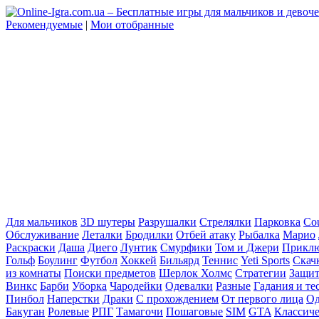
Рекомендуемые
|
Мои отобранные
Для мальчиков
3D шутеры
Разрушалки
Стрелялки
Парковка
Cou
Обслуживание
Леталки
Бродилки
Отбей атаку
Рыбалка
Марио
Раскраски
Даша
Диего
Лунтик
Смурфики
Том и Джери
Прикл
Гольф
Боулинг
Футбол
Хоккей
Бильярд
Теннис
Yeti Sports
Скач
из комнаты
Поиски предметов
Шерлок Холмс
Стратегии
Защит
Винкс
Барби
Уборка
Чародейки
Одевалки
Разные
Гадания и те
Пинбол
Наперстки
Драки
С прохождением
От первого лица
Од
Бакуган
Ролевые
РПГ
Тамагочи
Пошаговые
SIM
GTA
Классич