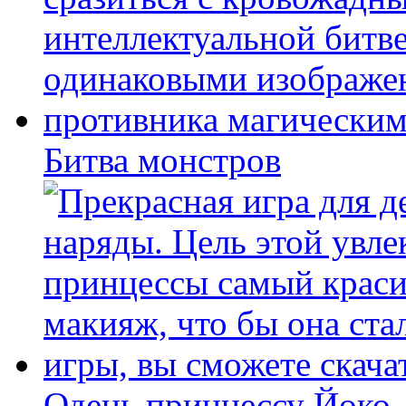
Битва монстров
Одень принцессу Йоко