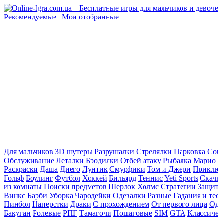
Рекомендуемые
|
Мои отобранные
Для мальчиков
3D шутеры
Разрушалки
Стрелялки
Парковка
Cou
Обслуживание
Леталки
Бродилки
Отбей атаку
Рыбалка
Марио
Раскраски
Даша
Диего
Лунтик
Смурфики
Том и Джери
Прикл
Гольф
Боулинг
Футбол
Хоккей
Бильярд
Теннис
Yeti Sports
Скач
из комнаты
Поиски предметов
Шерлок Холмс
Стратегии
Защит
Винкс
Барби
Уборка
Чародейки
Одевалки
Разные
Гадания и те
Пинбол
Наперстки
Драки
С прохождением
От первого лица
Од
Бакуган
Ролевые
РПГ
Тамагочи
Пошаговые
SIM
GTA
Классич