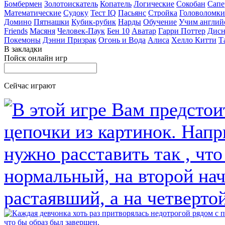
Бомбермен
Золотоискатель
Копатель
Логические
Сокобан
Сапе
Математические
Судоку
Тест IQ
Пасьянс
Стройка
Головоломки
Домино
Пятнашки
Кубик-рубик
Нарды
Обучение
Учим англий
Friends
Масяня
Человек-Паук
Бен 10
Аватар
Гарри Поттер
Дисн
Покемоны
Дэнни Призрак
Огонь и Вода
Алиса
Хелло Китти
Т
В закладки
Пойск онлайн игр
Сейчас играют