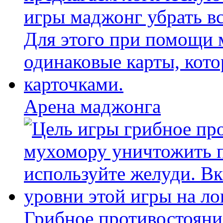
Арена маджонга
Грибное противостояни