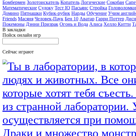
Бомбермен
Золотоискатель
Копатель
Логические
Сокобан
Сапе
Математические
Судоку
Тест IQ
Пасьянс
Стройка
Головоломки
Домино
Пятнашки
Кубик-рубик
Нарды
Обучение
Учим англий
Friends
Масяня
Человек-Паук
Бен 10
Аватар
Гарри Поттер
Дисн
Покемоны
Дэнни Призрак
Огонь и Вода
Алиса
Хелло Китти
Т
В закладки
Пойск онлайн игр
Сейчас играют