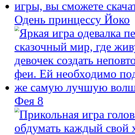
Одень принцессу Йоко
Фея 8