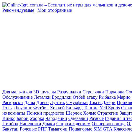
Рекомендуемые
|
Мои отобранные
Для мальчиков
3D шутеры
Разрушалки
Стрелялки
Парковка
Cou
Обслуживание
Леталки
Бродилки
Отбей атаку
Рыбалка
Марио
Раскраски
Даша
Диего
Лунтик
Смурфики
Том и Джери
Прикл
Гольф
Боулинг
Футбол
Хоккей
Бильярд
Теннис
Yeti Sports
Скач
из комнаты
Поиски предметов
Шерлок Холмс
Стратегии
Защит
Винкс
Барби
Уборка
Чародейки
Одевалки
Разные
Гадания и те
Пинбол
Наперстки
Драки
С прохождением
От первого лица
Од
Бакуган
Ролевые
РПГ
Тамагочи
Пошаговые
SIM
GTA
Классич