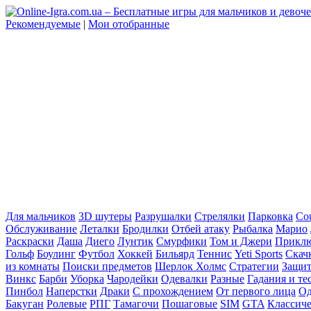
Рекомендуемые
|
Мои отобранные
Для мальчиков
3D шутеры
Разрушалки
Стрелялки
Парковка
Cou
Обслуживание
Леталки
Бродилки
Отбей атаку
Рыбалка
Марио
Раскраски
Даша
Диего
Лунтик
Смурфики
Том и Джери
Прикл
Гольф
Боулинг
Футбол
Хоккей
Бильярд
Теннис
Yeti Sports
Скач
из комнаты
Поиски предметов
Шерлок Холмс
Стратегии
Защит
Винкс
Барби
Уборка
Чародейки
Одевалки
Разные
Гадания и те
Пинбол
Наперстки
Драки
С прохождением
От первого лица
Од
Бакуган
Ролевые
РПГ
Тамагочи
Пошаговые
SIM
GTA
Классич