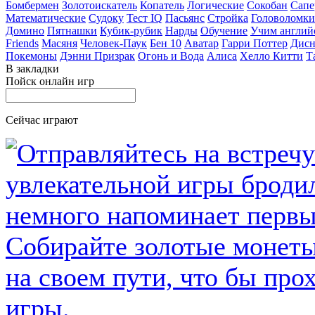
Бомбермен
Золотоискатель
Копатель
Логические
Сокобан
Сапе
Математические
Судоку
Тест IQ
Пасьянс
Стройка
Головоломки
Домино
Пятнашки
Кубик-рубик
Нарды
Обучение
Учим англий
Friends
Масяня
Человек-Паук
Бен 10
Аватар
Гарри Поттер
Дисн
Покемоны
Дэнни Призрак
Огонь и Вода
Алиса
Хелло Китти
Т
В закладки
Пойск онлайн игр
Сейчас играют