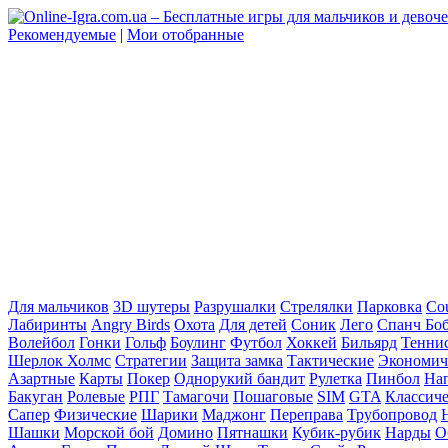
Рекомендуемые
|
Мои отобранные
Для мальчиков
3D шутеры
Разрушалки
Стрелялки
Парковка
Cou
Лабиринты
Angry Birds
Охота
Для детей
Соник
Лего
Спанч Бо
Волейбол
Гонки
Гольф
Боулинг
Футбол
Хоккей
Бильярд
Тенни
Шерлок Холмс
Стратегии
Защита замка
Тактические
Экономич
Азартные
Карты
Покер
Однорукий бандит
Рулетка
Пинбол
На
Бакуган
Ролевые
РПГ
Тамагочи
Пошаговые
SIM
GTA
Классич
Сапер
Физические
Шарики
Маджонг
Переправа
Трубопровод
Шашки
Морской бой
Домино
Пятнашки
Кубик-рубик
Нарды
О