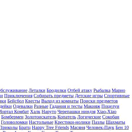
бслуживание
Леталки
Бродилки
Отбей атаку
Рыбалка
Марио
ри
Приключения
Собирать предметы
Детские игры
Спортивные
нки
Бейсбол
Квесты
Выход из комнаты
Поиски предметов
дейки
Одевалки
Разные
Гадания и тесты
Макияж
Поцелуи
Мортал Комбат
Халк
Наруто
Черепашки ниндзя
Xiao-Xiao
Бомбермен
Золотоискатель
Копатель
Логические
Сокобан
Головоломки
Настольные
Крестики-нолики
Пазлы
Шахматы
Приколы
Братц
Happy Tree Friends
Масяня
Человек-Паук
Бен 10