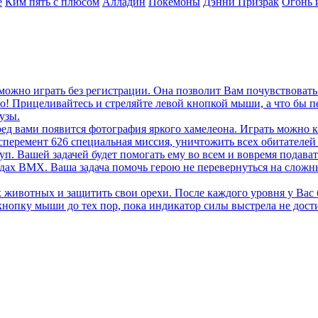
е
Ким пять с плюсом
Алладин
Покемоны
Дэнни Призрак
Огонь 