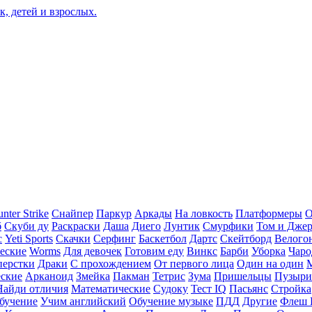
nter Strike
Снайпер
Паркур
Аркады
На ловкость
Платформеры
О
б
Скуби ду
Раскраски
Даша
Диего
Лунтик
Смурфики
Том и Дже
с
Yeti Sports
Скачки
Серфинг
Баскетбол
Дартс
Скейтборд
Велого
еские
Worms
Для девочек
Готовим еду
Винкс
Барби
Уборка
Чаро
перстки
Драки
С прохождением
От первого лица
Один на один
еские
Арканоид
Змейка
Пакман
Тетрис
Зума
Пришельцы
Пузыри
Найди отличия
Математические
Судоку
Тест IQ
Пасьянс
Стройка
бучение
Учим английский
Обучение музыке
ПДД
Другие
Флеш 