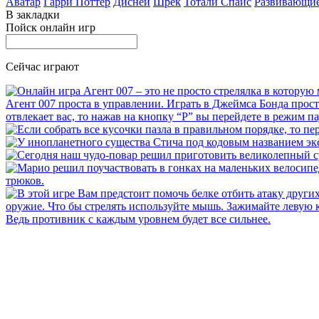
Аватар
Гарри Поттер
Дисней
Шрек
Тотали Спайс
Развивающи
В закладки
Пойск онлайн игр
Сейчас играют