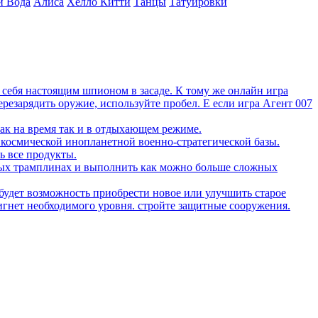
и Вода
Алиса
Хелло Китти
Танцы
Татуировки