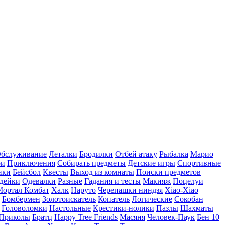
бслуживание
Леталки
Бродилки
Отбей атаку
Рыбалка
Марио
ри
Приключения
Собирать предметы
Детские игры
Спортивные
нки
Бейсбол
Квесты
Выход из комнаты
Поиски предметов
дейки
Одевалки
Разные
Гадания и тесты
Макияж
Поцелуи
Мортал Комбат
Халк
Наруто
Черепашки ниндзя
Xiao-Xiao
Бомбермен
Золотоискатель
Копатель
Логические
Сокобан
Головоломки
Настольные
Крестики-нолики
Пазлы
Шахматы
Приколы
Братц
Happy Tree Friends
Масяня
Человек-Паук
Бен 10