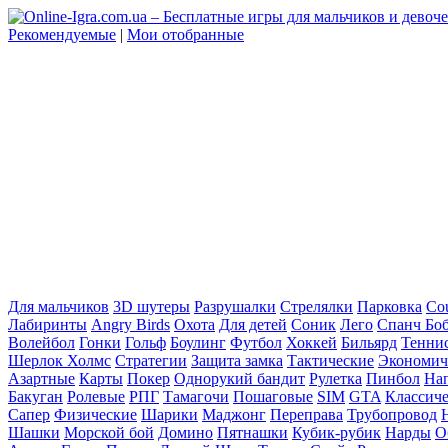
Рекомендуемые
|
Мои отобранные
Для мальчиков
3D шутеры
Разрушалки
Стрелялки
Парковка
Cou
Лабиринты
Angry Birds
Охота
Для детей
Соник
Лего
Спанч Бо
Волейбол
Гонки
Гольф
Боулинг
Футбол
Хоккей
Бильярд
Тенни
Шерлок Холмс
Стратегии
Защита замка
Тактические
Экономич
Азартные
Карты
Покер
Однорукий бандит
Рулетка
Пинбол
На
Бакуган
Ролевые
РПГ
Тамагочи
Пошаговые
SIM
GTA
Классич
Сапер
Физические
Шарики
Маджонг
Переправа
Трубопровод
Шашки
Морской бой
Домино
Пятнашки
Кубик-рубик
Нарды
О