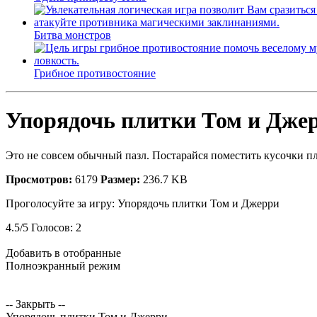
Битва монстров
Грибное противостояние
Упорядочь плитки Том и Дже
Это не совсем обычный пазл. Постарайся поместить кусочки пл
Просмотров:
6179
Размер:
236.7 KB
Проголосуйте за игру:
Упорядочь плитки Том и Джерри
4.5
/
5
Голосов:
2
Добавить в отобранные
Полноэкранный режим
-- Закрыть --
Упорядочь плитки Том и Джерри