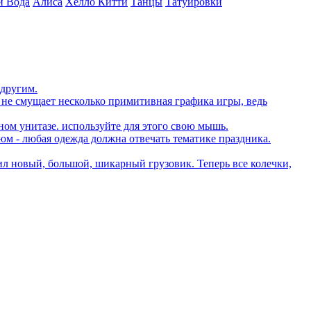
и Вода
Алиса
Хелло Китти
Танцы
Татуировки