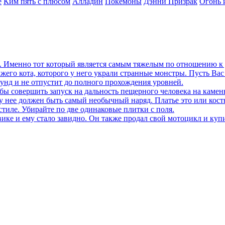
е
Ким пять с плюсом
Алладин
Покемоны
Дэнни Призрак
Огонь 