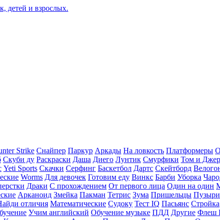
nter Strike
Снайпер
Паркур
Аркады
На ловкость
Платформеры
О
б
Скуби ду
Раскраски
Даша
Диего
Лунтик
Смурфики
Том и Дже
с
Yeti Sports
Скачки
Серфинг
Баскетбол
Дартс
Скейтборд
Велого
еские
Worms
Для девочек
Готовим еду
Винкс
Барби
Уборка
Чаро
перстки
Драки
С прохождением
От первого лица
Один на один
еские
Арканоид
Змейка
Пакман
Тетрис
Зума
Пришельцы
Пузыри
Найди отличия
Математические
Судоку
Тест IQ
Пасьянс
Стройка
бучение
Учим английский
Обучение музыке
ПДД
Другие
Флеш 