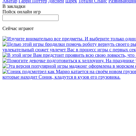
Аватар
Гарри Поттер
Дисней
Шрек
Тотали Спайс
Развивающи
В закладки
Пойск онлайн игр
Сейчас играют