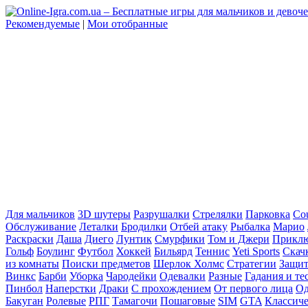
Рекомендуемые
|
Мои отобранные
Для мальчиков
3D шутеры
Разрушалки
Стрелялки
Парковка
Cou
Обслуживание
Леталки
Бродилки
Отбей атаку
Рыбалка
Марио
Раскраски
Даша
Диего
Лунтик
Смурфики
Том и Джери
Прикл
Гольф
Боулинг
Футбол
Хоккей
Бильярд
Теннис
Yeti Sports
Скач
из комнаты
Поиски предметов
Шерлок Холмс
Стратегии
Защит
Винкс
Барби
Уборка
Чародейки
Одевалки
Разные
Гадания и те
Пинбол
Наперстки
Драки
С прохождением
От первого лица
Од
Бакуган
Ролевые
РПГ
Тамагочи
Пошаговые
SIM
GTA
Классич