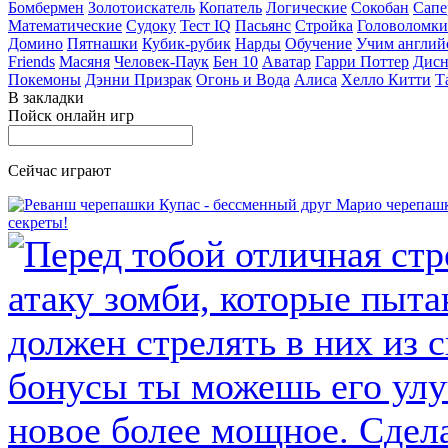
Бомбермен
Золотоискатель
Копатель
Логические
Сокобан
Сапе
Математические
Судоку
Тест IQ
Пасьянс
Стройка
Головоломки
Домино
Пятнашки
Кубик-рубик
Нарды
Обучение
Учим англий
Friends
Масяня
Человек-Паук
Бен 10
Аватар
Гарри Поттер
Дисн
Покемоны
Дэнни Призрак
Огонь и Вода
Алиса
Хелло Китти
Т
В закладки
Пойск онлайн игр
Сейчас играют