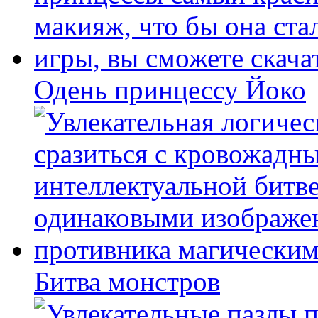
Одень принцессу Йоко
Битва монстров