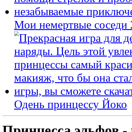
Мои немертвые соседи
Одень принцессу Йоко
Принцесса эльфов - 