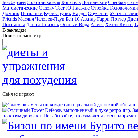
Бомбермен
Золотоискатель
Копатель
Логические
Сокобан
Сапе
Математические
Судоку
Тест IQ
Пасьянс
Стройка
Головоломки
Домино
Пятнашки
Кубик-рубик
Нарды
Обучение
Учим англий
Friends
Масяня
Человек-Паук
Бен 10
Аватар
Гарри Поттер
Дисн
Покемоны
Дэнни Призрак
Огонь и Вода
Алиса
Хелло Китти
Т
В закладки
Пойск онлайн игр
Сейчас играют