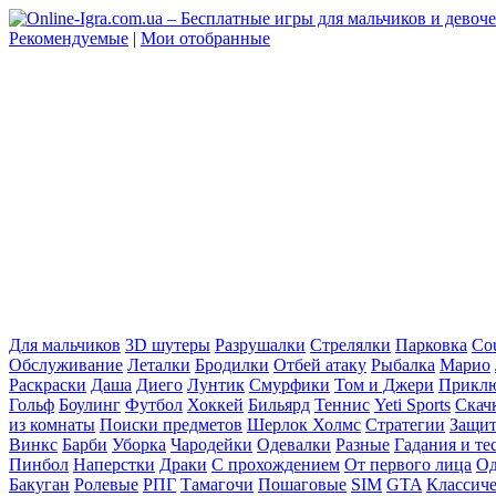
Рекомендуемые
|
Мои отобранные
Для мальчиков
3D шутеры
Разрушалки
Стрелялки
Парковка
Cou
Обслуживание
Леталки
Бродилки
Отбей атаку
Рыбалка
Марио
Раскраски
Даша
Диего
Лунтик
Смурфики
Том и Джери
Прикл
Гольф
Боулинг
Футбол
Хоккей
Бильярд
Теннис
Yeti Sports
Скач
из комнаты
Поиски предметов
Шерлок Холмс
Стратегии
Защит
Винкс
Барби
Уборка
Чародейки
Одевалки
Разные
Гадания и те
Пинбол
Наперстки
Драки
С прохождением
От первого лица
Од
Бакуган
Ролевые
РПГ
Тамагочи
Пошаговые
SIM
GTA
Классич