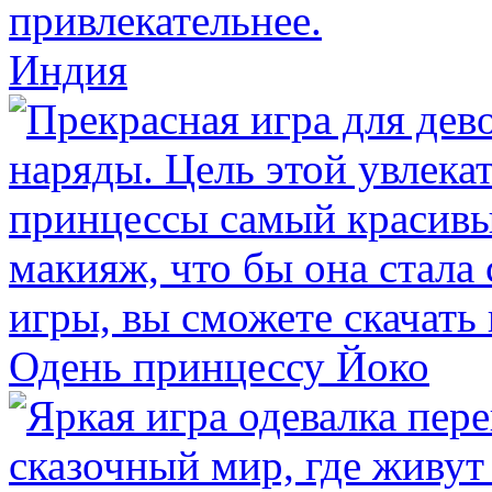
Индия
Одень принцессу Йоко