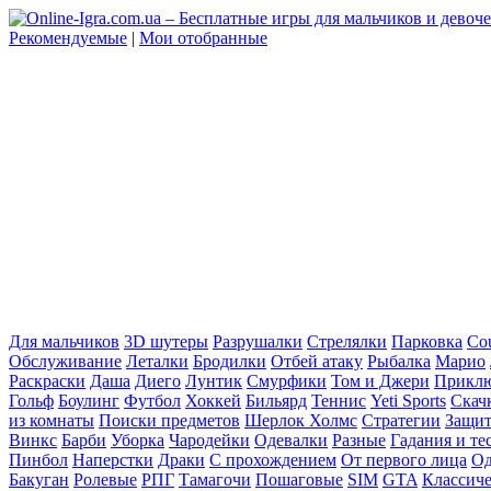
Рекомендуемые
|
Мои отобранные
Для мальчиков
3D шутеры
Разрушалки
Стрелялки
Парковка
Cou
Обслуживание
Леталки
Бродилки
Отбей атаку
Рыбалка
Марио
Раскраски
Даша
Диего
Лунтик
Смурфики
Том и Джери
Прикл
Гольф
Боулинг
Футбол
Хоккей
Бильярд
Теннис
Yeti Sports
Скач
из комнаты
Поиски предметов
Шерлок Холмс
Стратегии
Защит
Винкс
Барби
Уборка
Чародейки
Одевалки
Разные
Гадания и те
Пинбол
Наперстки
Драки
С прохождением
От первого лица
Од
Бакуган
Ролевые
РПГ
Тамагочи
Пошаговые
SIM
GTA
Классич