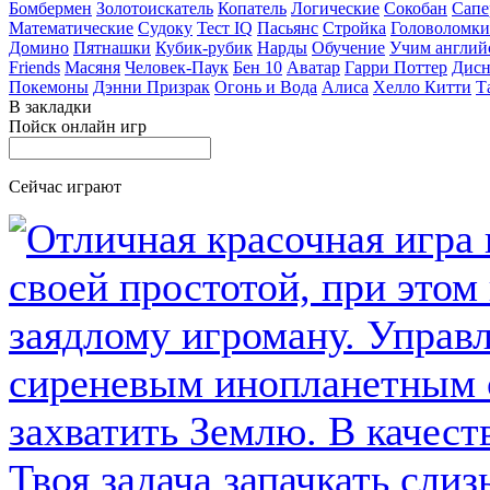
Бомбермен
Золотоискатель
Копатель
Логические
Сокобан
Сапе
Математические
Судоку
Тест IQ
Пасьянс
Стройка
Головоломки
Домино
Пятнашки
Кубик-рубик
Нарды
Обучение
Учим англий
Friends
Масяня
Человек-Паук
Бен 10
Аватар
Гарри Поттер
Дисн
Покемоны
Дэнни Призрак
Огонь и Вода
Алиса
Хелло Китти
Т
В закладки
Пойск онлайн игр
Сейчас играют