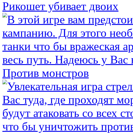
Рикошет убивает двоих
Против монстров