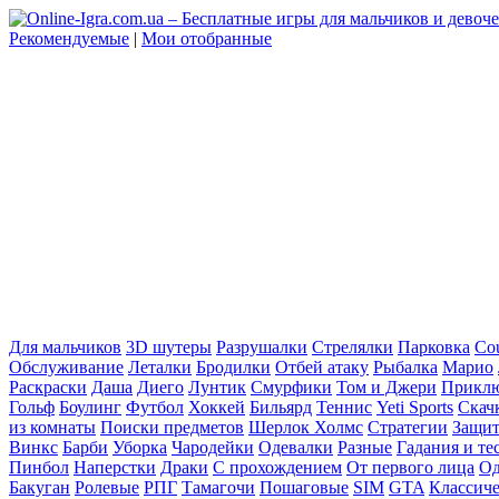
Рекомендуемые
|
Мои отобранные
Для мальчиков
3D шутеры
Разрушалки
Стрелялки
Парковка
Cou
Обслуживание
Леталки
Бродилки
Отбей атаку
Рыбалка
Марио
Раскраски
Даша
Диего
Лунтик
Смурфики
Том и Джери
Прикл
Гольф
Боулинг
Футбол
Хоккей
Бильярд
Теннис
Yeti Sports
Скач
из комнаты
Поиски предметов
Шерлок Холмс
Стратегии
Защит
Винкс
Барби
Уборка
Чародейки
Одевалки
Разные
Гадания и те
Пинбол
Наперстки
Драки
С прохождением
От первого лица
Од
Бакуган
Ролевые
РПГ
Тамагочи
Пошаговые
SIM
GTA
Классич