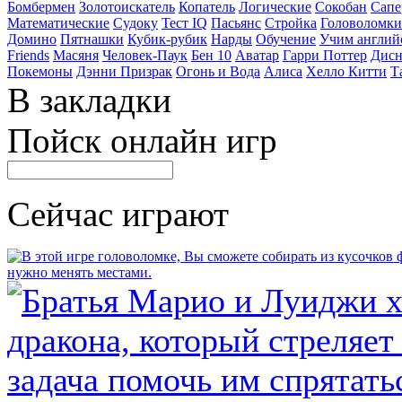
Бомбермен
Золотоискатель
Копатель
Логические
Сокобан
Сапе
Математические
Судоку
Тест IQ
Пасьянс
Стройка
Головоломки
Домино
Пятнашки
Кубик-рубик
Нарды
Обучение
Учим англий
Friends
Масяня
Человек-Паук
Бен 10
Аватар
Гарри Поттер
Дисн
Покемоны
Дэнни Призрак
Огонь и Вода
Алиса
Хелло Китти
Т
В закладки
Пойск онлайн игр
Сейчас играют