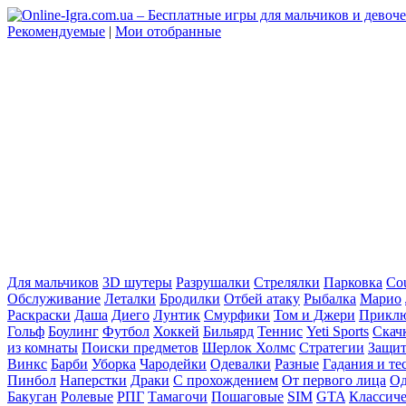
Рекомендуемые
|
Мои отобранные
Для мальчиков
3D шутеры
Разрушалки
Стрелялки
Парковка
Cou
Обслуживание
Леталки
Бродилки
Отбей атаку
Рыбалка
Марио
Раскраски
Даша
Диего
Лунтик
Смурфики
Том и Джери
Прикл
Гольф
Боулинг
Футбол
Хоккей
Бильярд
Теннис
Yeti Sports
Скач
из комнаты
Поиски предметов
Шерлок Холмс
Стратегии
Защит
Винкс
Барби
Уборка
Чародейки
Одевалки
Разные
Гадания и те
Пинбол
Наперстки
Драки
С прохождением
От первого лица
Од
Бакуган
Ролевые
РПГ
Тамагочи
Пошаговые
SIM
GTA
Классич