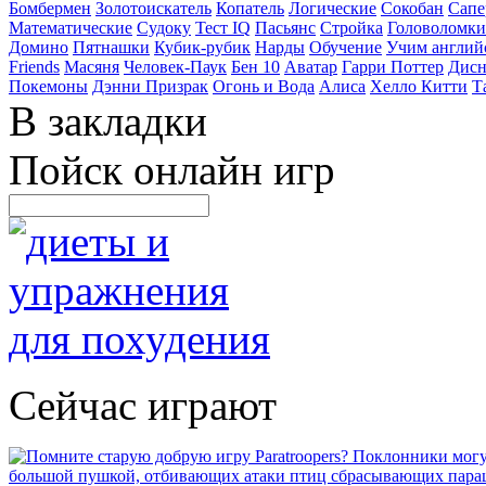
Бомбермен
Золотоискатель
Копатель
Логические
Сокобан
Сапе
Математические
Судоку
Тест IQ
Пасьянс
Стройка
Головоломки
Домино
Пятнашки
Кубик-рубик
Нарды
Обучение
Учим англий
Friends
Масяня
Человек-Паук
Бен 10
Аватар
Гарри Поттер
Дисн
Покемоны
Дэнни Призрак
Огонь и Вода
Алиса
Хелло Китти
Т
В закладки
Пойск онлайн игр
Сейчас играют