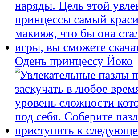
Одень принцессу Йоко