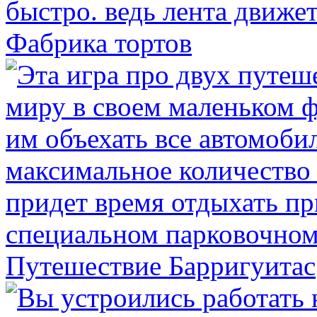
Фабрика тортов
Путешествие Барригуитас