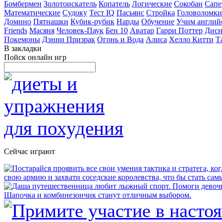
Бомбермен
Золотоискатель
Копатель
Логические
Сокобан
Сапе
Математические
Судоку
Тест IQ
Пасьянс
Стройка
Головоломки
Домино
Пятнашки
Кубик-рубик
Нарды
Обучение
Учим англий
Friends
Масяня
Человек-Паук
Бен 10
Аватар
Гарри Поттер
Дисн
Покемоны
Дэнни Призрак
Огонь и Вода
Алиса
Хелло Китти
Т
В закладки
Пойск онлайн игр
Сейчас играют