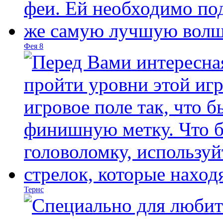
Фея 8
Тернс