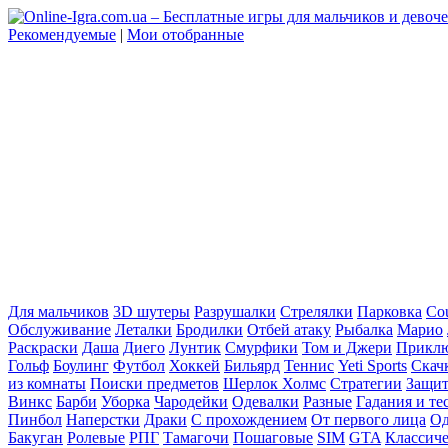
Рекомендуемые
|
Мои отобранные
Для мальчиков
3D шутеры
Разрушалки
Стрелялки
Парковка
Cou
Обслуживание
Леталки
Бродилки
Отбей атаку
Рыбалка
Марио
Раскраски
Даша
Диего
Лунтик
Смурфики
Том и Джери
Прикл
Гольф
Боулинг
Футбол
Хоккей
Бильярд
Теннис
Yeti Sports
Скач
из комнаты
Поиски предметов
Шерлок Холмс
Стратегии
Защит
Винкс
Барби
Уборка
Чародейки
Одевалки
Разные
Гадания и те
Пинбол
Наперстки
Драки
С прохождением
От первого лица
Од
Бакуган
Ролевые
РПГ
Тамагочи
Пошаговые
SIM
GTA
Классич