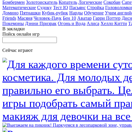
Бомбермен
Золотоискатель
Копатель
Логические
Сокобан
Сапе
Математические
Судоку
Тест IQ
Пасьянс
Стройка
Головоломки
Домино
Пятнашки
Кубик-рубик
Нарды
Обучение
Учим англий
Friends
Масяня
Человек-Паук
Бен 10
Аватар
Гарри Поттер
Дисн
Покемоны
Дэнни Призрак
Огонь и Вода
Алиса
Хелло Китти
Т
В закладки
Пойск онлайн игр
Сейчас играют