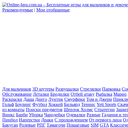
Рекомендуемые
|
Мои отобранные
Для мальчиков
3D шутеры
Разрушалки
Стрелялки
Парковка
Cou
Обслуживание
Леталки
Бродилки
Отбей атаку
Рыбалка
Марио
Раскраски
Даша
Диего
Лунтик
Смурфики
Том и Джери
Прикл
Гольф
Боулинг
Футбол
Хоккей
Бильярд
Теннис
Yeti Sports
Скач
из комнаты
Поиски предметов
Шерлок Холмс
Стратегии
Защит
Винкс
Барби
Уборка
Чародейки
Одевалки
Разные
Гадания и те
Пинбол
Наперстки
Драки
С прохождением
От первого лица
Од
Бакуган
Ролевые
РПГ
Тамагочи
Пошаговые
SIM
GTA
Классич