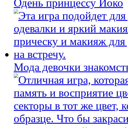
Одень принцессу Йоко
Мода девочки знакомст