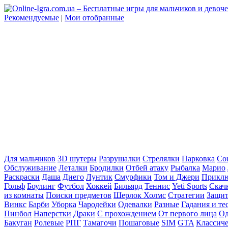
Рекомендуемые
|
Мои отобранные
Для мальчиков
3D шутеры
Разрушалки
Стрелялки
Парковка
Cou
Обслуживание
Леталки
Бродилки
Отбей атаку
Рыбалка
Марио
Раскраски
Даша
Диего
Лунтик
Смурфики
Том и Джери
Прикл
Гольф
Боулинг
Футбол
Хоккей
Бильярд
Теннис
Yeti Sports
Скач
из комнаты
Поиски предметов
Шерлок Холмс
Стратегии
Защит
Винкс
Барби
Уборка
Чародейки
Одевалки
Разные
Гадания и те
Пинбол
Наперстки
Драки
С прохождением
От первого лица
Од
Бакуган
Ролевые
РПГ
Тамагочи
Пошаговые
SIM
GTA
Классич