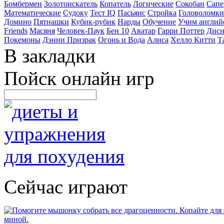
Бомбермен
Золотоискатель
Копатель
Логические
Сокобан
Сапе
Математические
Судоку
Тест IQ
Пасьянс
Стройка
Головоломки
Домино
Пятнашки
Кубик-рубик
Нарды
Обучение
Учим англий
Friends
Масяня
Человек-Паук
Бен 10
Аватар
Гарри Поттер
Дисн
Покемоны
Дэнни Призрак
Огонь и Вода
Алиса
Хелло Китти
Т
В закладки
Пойск онлайн игр
Сейчас играют