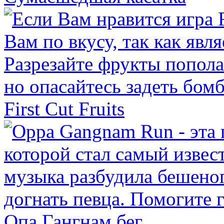
First Cut Fruits
Опа Гангнам бег