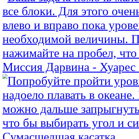
Миссия Дарвина - Хуарес 
Сумасшедшая касатка