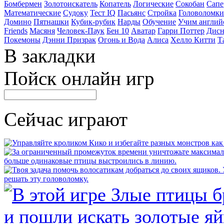
Бомбермен
Золотоискатель
Копатель
Логические
Сокобан
Сапе
Математические
Судоку
Тест IQ
Пасьянс
Стройка
Головоломки
Домино
Пятнашки
Кубик-рубик
Нарды
Обучение
Учим англий
Friends
Масяня
Человек-Паук
Бен 10
Аватар
Гарри Поттер
Дисн
Покемоны
Дэнни Призрак
Огонь и Вода
Алиса
Хелло Китти
Т
В закладки
Пойск онлайн игр
Сейчас играют