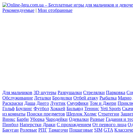
Рекомендуемые
|
Мои отобранные
Для мальчиков
3D шутеры
Разрушалки
Стрелялки
Парковка
Cou
Обслуживание
Леталки
Бродилки
Отбей атаку
Рыбалка
Марио
Раскраски
Даша
Диего
Лунтик
Смурфики
Том и Джери
Прикл
Гольф
Боулинг
Футбол
Хоккей
Бильярд
Теннис
Yeti Sports
Скач
из комнаты
Поиски предметов
Шерлок Холмс
Стратегии
Защит
Винкс
Барби
Уборка
Чародейки
Одевалки
Разные
Гадания и те
Пинбол
Наперстки
Драки
С прохождением
От первого лица
Од
Бакуган
Ролевые
РПГ
Тамагочи
Пошаговые
SIM
GTA
Классич