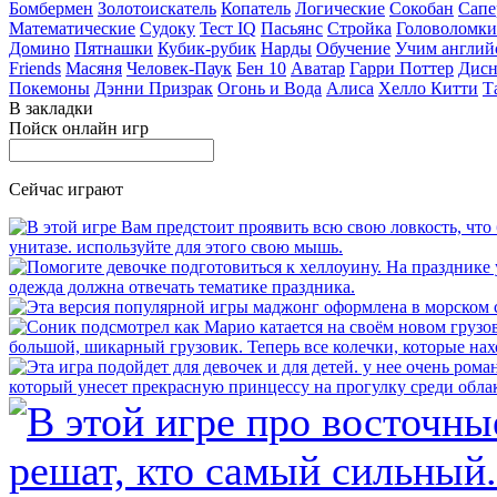
Бомбермен
Золотоискатель
Копатель
Логические
Сокобан
Сапе
Математические
Судоку
Тест IQ
Пасьянс
Стройка
Головоломки
Домино
Пятнашки
Кубик-рубик
Нарды
Обучение
Учим англий
Friends
Масяня
Человек-Паук
Бен 10
Аватар
Гарри Поттер
Дисн
Покемоны
Дэнни Призрак
Огонь и Вода
Алиса
Хелло Китти
Т
В закладки
Пойск онлайн игр
Сейчас играют