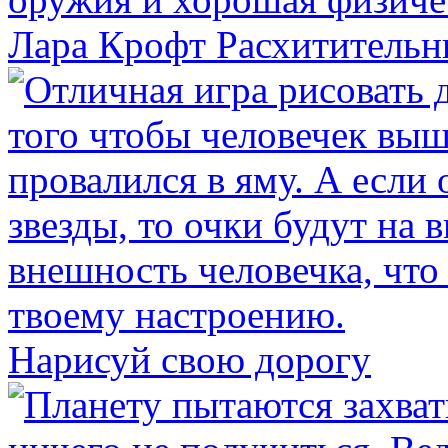
Лара Крофт Расхитительн
Нарисуй свою дорогу