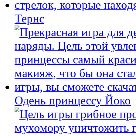
Тернс
Одень принцессу Йоко