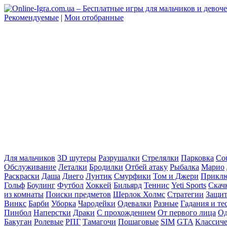
Рекомендуемые
|
Мои отобранные
Для мальчиков
3D шутеры
Разрушалки
Стрелялки
Парковка
Cou
Обслуживание
Леталки
Бродилки
Отбей атаку
Рыбалка
Марио
Раскраски
Даша
Диего
Лунтик
Смурфики
Том и Джери
Прикл
Гольф
Боулинг
Футбол
Хоккей
Бильярд
Теннис
Yeti Sports
Скач
из комнаты
Поиски предметов
Шерлок Холмс
Стратегии
Защит
Винкс
Барби
Уборка
Чародейки
Одевалки
Разные
Гадания и те
Пинбол
Наперстки
Драки
С прохождением
От первого лица
Од
Бакуган
Ролевые
РПГ
Тамагочи
Пошаговые
SIM
GTA
Классич