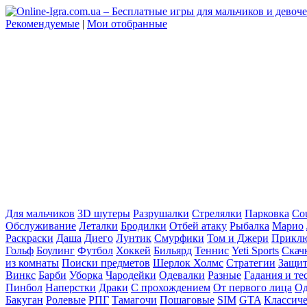
Рекомендуемые
|
Мои отобранные
Для мальчиков
3D шутеры
Разрушалки
Стрелялки
Парковка
Cou
Обслуживание
Леталки
Бродилки
Отбей атаку
Рыбалка
Марио
Раскраски
Даша
Диего
Лунтик
Смурфики
Том и Джери
Прикл
Гольф
Боулинг
Футбол
Хоккей
Бильярд
Теннис
Yeti Sports
Скач
из комнаты
Поиски предметов
Шерлок Холмс
Стратегии
Защит
Винкс
Барби
Уборка
Чародейки
Одевалки
Разные
Гадания и те
Пинбол
Наперстки
Драки
С прохождением
От первого лица
Од
Бакуган
Ролевые
РПГ
Тамагочи
Пошаговые
SIM
GTA
Классич