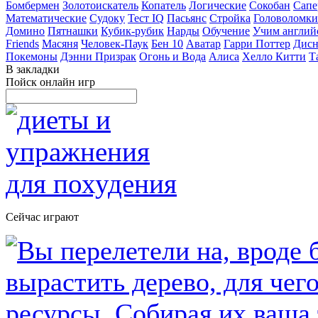
Бомбермен
Золотоискатель
Копатель
Логические
Сокобан
Сапе
Математические
Судоку
Тест IQ
Пасьянс
Стройка
Головоломки
Домино
Пятнашки
Кубик-рубик
Нарды
Обучение
Учим англий
Friends
Масяня
Человек-Паук
Бен 10
Аватар
Гарри Поттер
Дисн
Покемоны
Дэнни Призрак
Огонь и Вода
Алиса
Хелло Китти
Т
В закладки
Пойск онлайн игр
Сейчас играют