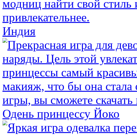
Индия
Одень принцессу Йоко